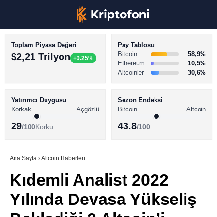
Toplam Piyasa Değeri
Pay Tablosu
Bitcoin
58,9%
$2,21 Trilyon
+0.25%
Ethereum
10,5%
Altcoinler
30,6%
KRİPTO PARA HABERLERİ
Facebook
BİTCOİN HABERLERİ
Yatırımcı Duygusu
Sezon Endeksi
Korkak
Açgözlü
Bitcoin
Altcoin
ALTCOİN HABERLERİ
29
43.8
/100
Korku
/100
AKADEMİ
Instagram
SÖZLÜK
Ana Sayfa
›
Altcoin Haberleri
Kıdemli Analist 2022
Youtube
Yılında Devasa Yükseliş
TikTok