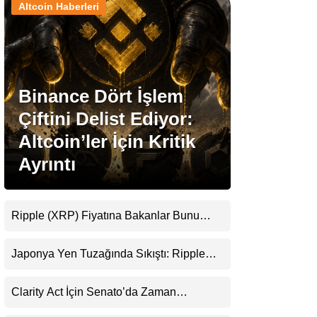
Altcoin Haberleri
Stablecoin Haberleri
Binance Dört İşlem
Facebook
Çiftini Delist Ediyor:
Altcoin’ler İçin Kritik
Ayrıntı
Instagram
Youtube
Ripple (XRP) Fiyatına Bakanlar Bunu
Kaçırıyor: Evernorth’tan Dikkat Çeken
Uyarı
TikTok
Japonya Yen Tuzağında Sıkıştı: Ripple
(XRP) Üçüncü Yol Olabilir mi?
Pinterest
Clarity Act İçin Senato’da Zaman
Daralıyor