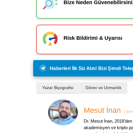
Bize Neden Güvenebilirsini
Risk Bildirimi & Uyarısı
Haberleri İlk Siz Alın! Bizi Şimdi Te
Yazar Biyografisi
Görev ve Uzmanlık
Mesut İnan
(
İçer
Dr. Mesut İnan, 2018’den 
akademisyen ve kripto par