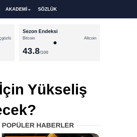
AKADEMİ
SÖZLÜK
Sezon Endeksi
çgözlü
Bitcoin
Altcoin
43.8
/100
Kripto Para Haberleri
Bitcoin Haberleri
çin Yükseliş
Altcoin Haberleri
Ethereum Haberleri
ecek?
Solana Haberleri
POPÜLER HABERLER
XRP Haberleri
Memecoin Haberleri