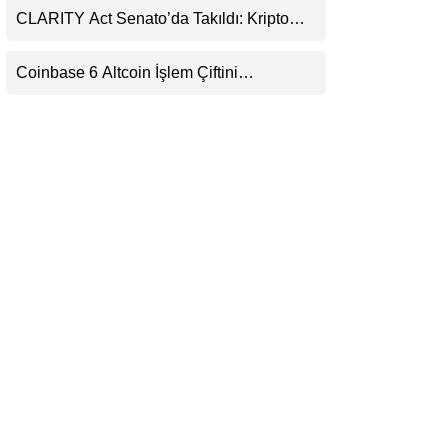
CLARITY Act Senato’da Takıldı: Kripto
LinkedIn
Para Piyasası 2027’yi Fiyatlıyor
Coinbase 6 Altcoin İşlem Çiftini
Telegram
Durduracak