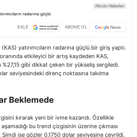
Altcoin Haberleri
EKLE
ABONE OL
KAS) yatırımcıların radarına güçlü bir giriş yaptı.
 oranında etkileyici bir artış kaydeden KAS,
%27,15 gibi dikkat çeken bir yükseliş sergiledi.
lar seviyesindeki direnç noktasına takılma
lar Beklemede
isini kırarak yeni bir ivme kazandı. Özellikle
ü aşamadığı bu trend çizgisinin üzerine çıkması
Şimdi ise gözler 0,1750 dolar seviyesine çevrildi.