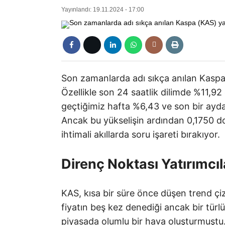
Yayınlandı: 19.11.2024 - 17:00
Son zamanlarda adı sıkça anılan Kaspa (
Özellikle son 24 saatlik dilimde %11,92
geçtiğimiz hafta %6,43 ve son bir ayda 
Ancak bu yükselişin ardından 0,1750 do
ihtimali akıllarda soru işareti bırakıyor.
Direnç Noktası Yatırımcı
KAS, kısa bir süre önce düşen trend çizg
fiyatın beş kez denediği ancak bir türl
piyasada olumlu bir hava oluşturmuştu. 