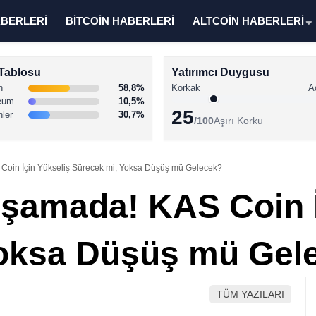
ABERLERİ
BİTCOİN HABERLERİ
ALTCOİN HABERLERİ
Tablosu
Yatırımcı Duygusu
n
58,8%
Korkak
A
eum
10,5%
25
nler
30,7%
/100
Aşırı Korku
 Coin İçin Yükseliş Sürecek mi, Yoksa Düşüş mü Gelecek?
Aşamada! KAS Coin İ
Yoksa Düşüş mü Gel
TÜM YAZILARI