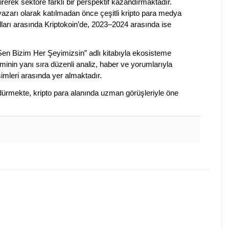
irerek sektöre farklı bir perspektif kazandırmaktadır.
 yazarı olarak katılmadan önce çeşitli kripto para medya
lları arasında Kriptokoin’de, 2023–2024 arasında ise
 Sen Bizim Her Şeyimizsin” adlı kitabıyla ekosisteme
iminin yanı sıra düzenli analiz, haber ve yorumlarıyla
isimleri arasında yer almaktadır.
sürdürmekte, kripto para alanında uzman görüşleriyle öne