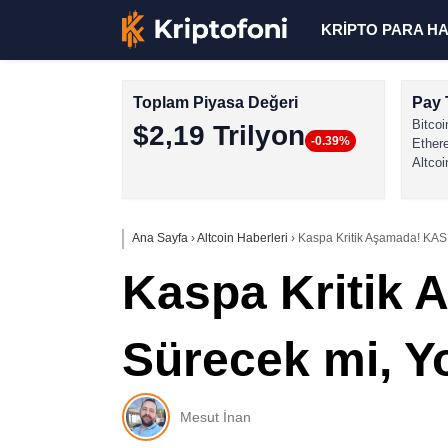
KRİPTO PARA H
Toplam Piyasa Değeri
Pay 
Bitcoi
$2,19 Trilyon
-0.39%
Ether
Altcoi
Ana Sayfa
›
Altcoin Haberleri
›
Kaspa Kritik Aşamada! KAS
Kaspa Kritik 
Sürecek mi, 
Mesut İnan