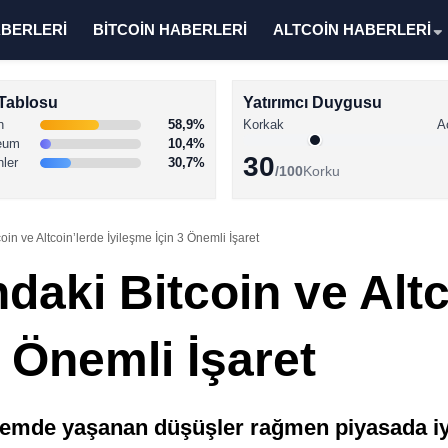
ABERLERİ
BİTCOİN HABERLERİ
ALTCOİN HABERLERİ
Tablosu
Yatırımcı Duygusu
n
58,9%
Korkak
A
eum
10,4%
30
nler
30,7%
/100
Korku
n ve Altcoin’lerde İyileşme İçin 3 Önemli İşaret
aki Bitcoin ve Altc
3 Önemli İşaret
önemde yaşanan düşüşler rağmen piyasada iy