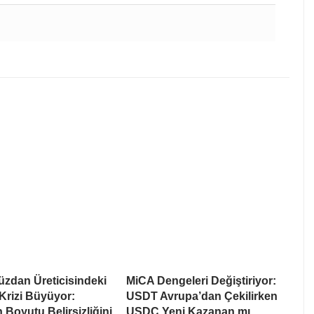
üzdan Üreticisindeki
MiCA Dengeleri Değiştiriyor:
Krizi Büyüyor:
USDT Avrupa’dan Çekilirken
 Boyutu Belirsizliğini
USDC Yeni Kazanan mı