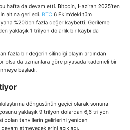
 bu hafta da devam etti. Bitcoin, Haziran 2025’ten
n altına geriledi.
BTC
6 Ekim’deki tüm
yana %20’den fazla değer kaybetti. Gerileme
n yaklaşık 1 trilyon dolarlık bir kaybı da
n fazla bir değerin silindiği olayın ardından
rıyor olsa da uzmanlara göre piyasada kademeli bir
rünmeye başladı.
tiyor
sıkılaştırma döngüsünün geçici olarak sonuna
nçosunu yaklaşık 9 trilyon dolardan 6,6 trilyon
 dolan tahvillerin gelirlerini yeniden
e devam etmeyeceklerini açıkladı.