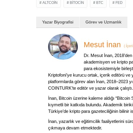
ALTCOIN
BITOCIN
BTC
FED
Yazar Biyografisi
Görev ve Uzmanlık
Mesut İnan
(
İçer
Dr. Mesut İnan, 2018’den 
akademisyen ve kripto par
para ekosistemiyle birleşt
Kriptofoni’ye kurucu ortak, içerik editörü ve
platformlarda görev alan İnan, 2018–2023 yı
COINTURK’te editör ve yazar olarak çalıştı.
İnan, Bitcoin üzerine kaleme aldığı “Bitcoin
kıymetli bir katkıda bulundu. Akademik birik
Türkiye’de kripto para gazeteciliğinin bilinir 
İnan, yazarlık ve eğitimcilik faaliyetlerini 
çıkmaya devam etmektedir.