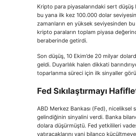
Kripto para piyasalarındaki sert düşüş
bu yana ilk kez 100.000 dolar seviyesini
zamanların en yüksek seviyesinden bu 
kripto paraların toplam piyasa değerinde
beraberinde getirdi.
Son düşüş, 10 Ekim’de 20 milyar dolarda
geldi. Duyarlılık halen dikkati barındı
toparlanma süreci için ilk sinyaller gö
Fed Sıkılaştırmayı Hafifle
ABD Merkez Bankası (Fed), niceliksel 
gelindiğinin sinyalini verdi. Banka bila
dolara düşürmüştü. Fed yetkilileri vadesi
yatıracaklarını yani bilanço küçültmey