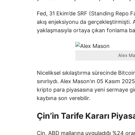
Fed, 31 Ekim’de SRF (Standing Repo Facil
akış enjeksiyonu da gerçekleştirmişti. A
yaklaşmasıyla ortaya çıkan fonlama baskı
Alex Ma
Niceliksel sıkılaştırma sürecinde Bitcoi
sınırlıydı. Alex Mason’ın 05 Kasım 202
kripto para piyasasına yeni sermaye giri
kaybına son verebilir.
Çin’in Tarife Kararı Piyas
Çin, ABD mallarına uyguladığı %24 oranın