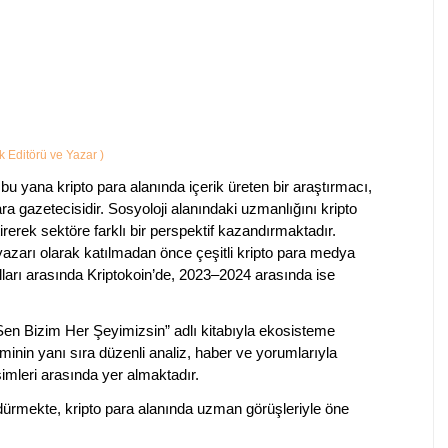
ik Editörü ve Yazar
)
bu yana kripto para alanında içerik üreten bir araştırmacı,
a gazetecisidir. Sosyoloji alanındaki uzmanlığını kripto
irerek sektöre farklı bir perspektif kazandırmaktadır.
 yazarı olarak katılmadan önce çeşitli kripto para medya
lları arasında Kriptokoin’de, 2023–2024 arasında ise
 Sen Bizim Her Şeyimizsin” adlı kitabıyla ekosisteme
iminin yanı sıra düzenli analiz, haber ve yorumlarıyla
isimleri arasında yer almaktadır.
sürdürmekte, kripto para alanında uzman görüşleriyle öne