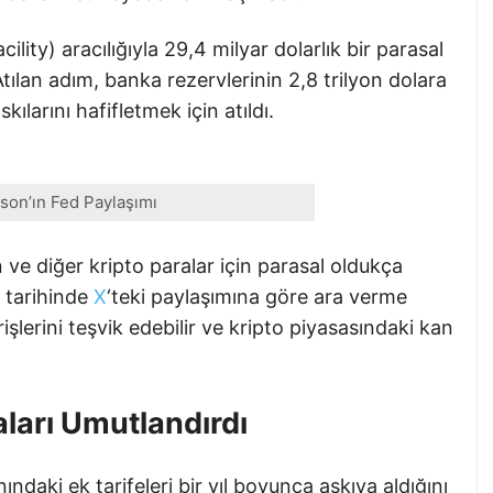
ity) aracılığıyla 29,4 milyar dolarlık bir parasal
tılan adım, banka rezervlerinin 2,8 trilyon dolara
larını hafifletmek için atıldı.
son’ın Fed Paylaşımı
n ve diğer kripto paralar için parasal oldukça
5 tarihinde
X
‘teki paylaşımına göre ara verme
şlerini teşvik edebilir ve kripto piyasasındaki kan
aları Umutlandırdı
daki ek tarifeleri bir yıl boyunca askıya aldığını