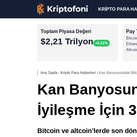
KRİPTO PARA H
Toplam Piyasa Değeri
Pay 
Bitcoi
$2,21 Trilyon
+0.22%
Ether
Altcoi
Ana Sayfa
›
Kripto Para Haberleri
›
Kan Banyosundaki Bitcoi
Kan Banyosund
İyileşme İçin 
Bitcoin ve altcoin’lerde son d