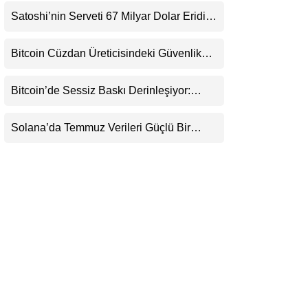
LinkedIn
Satoshi’nin Serveti 67 Milyar Dolar Eridi:
Asıl Risk Ne?
Telegram
Bitcoin Cüzdan Üreticisindeki Güvenlik
Krizi Büyüyor: Kayıpların Boyutu
Belirsizliğini Koruyor
Bitcoin’de Sessiz Baskı Derinleşiyor:
Yatırımcılar Zararda Satıyor, Ancak Panik
Henüz Yok
Solana’da Temmuz Verileri Güçlü Bir
Toparlanmaya İşaret Ediyor: Büyümeyi Bu
Kez Sadece Memecoin’ler Taşımıyor