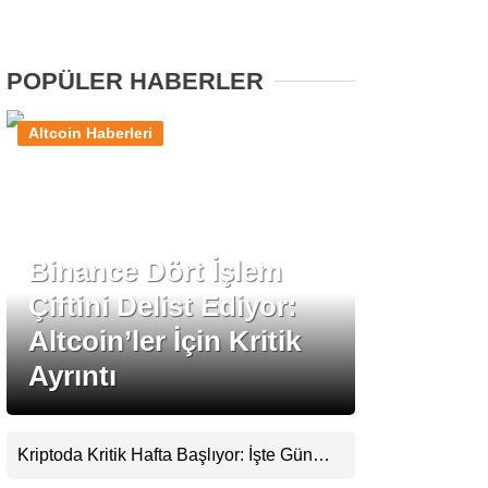
Stablecoin Haberleri
POPÜLER HABERLER
Altcoin Haberleri
Facebook
Binance Dört İşlem
Instagram
Çiftini Delist Ediyor:
Youtube
Altcoin’ler İçin Kritik
Ayrıntı
TikTok
Pinterest
Kriptoda Kritik Hafta Başlıyor: İşte Gün
Gün Yaşanacaklar