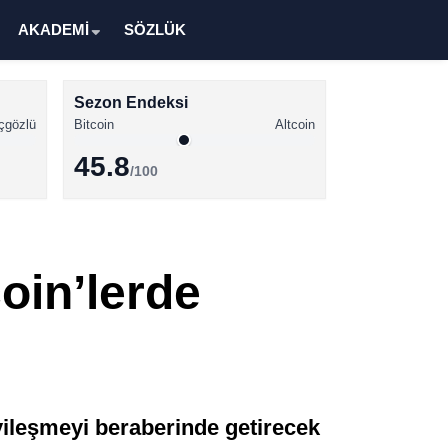
AKADEMİ
SÖZLÜK
Sezon Endeksi
çgözlü
Bitcoin
Altcoin
45.8
/100
Kripto Para Haberleri
Bitcoin Haberleri
oin’lerde
Altcoin Haberleri
Ethereum Haberleri
Solana Haberleri
XRP Haberleri
ileşmeyi beraberinde getirecek
Memecoin Haberleri