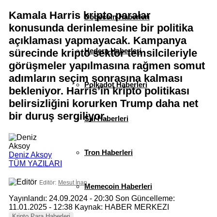
Kamala Harris kripto paralar
Dogecoin Haberleri
konusunda derinlemesine bir politika
açıklaması yapmayacak. Kampanya
Hedera Haberleri
sürecinde kripto sektör temsilcileriyle
görüşmeler yapılmasına rağmen somut
adımların seçim sonrasına kalması
Polkadot Haberleri
bekleniyor. Harris’in kripto politikası
belirsizliğini korurken Trump daha net
bir duruş sergiliyor.
Sui Haberleri
Tron Haberleri
Deniz Aksoy
TÜM YAZILARI
Editör:
Mesut İnan
Memecoin Haberleri
Yayınlandı: 24.09.2024 - 20:30
Son Güncelleme:
11.01.2025 - 12:38
Kaynak: HABER MERKEZI
Kripto Para Haberleri