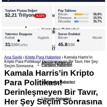
Toplam Piyasa Değeri
Pay Tablosu
AKADEMİ
$2,21 Trilyon
Bitcoin
58,8%
Ethereum Haberleri
-0.11%
Ethereum
10,5%
Altcoinler
30,7%
SÖZLÜK
Kripto Para Rehberleri
XRP Haberleri
Yatırımcı Duygusu
Sezon Endeksi
Korkak
Açgözlü
Bitcoin
Altcoin
31
45.8
/100
Korku
/100
Bitcoin Rehberleri
Solana Haberleri
Ana Sayfa
›
Kripto Para Haberleri
›
Kamala Harris’in
Kripto Para Politikası! Derinleşmeyen Bir Tavır, Her Şey
Altcoin Rehberleri
Cardano Haberleri
Seçim Sonrasına
Kamala Harris’in Kripto
Para Politikası!
Avalanche Haberleri
Derinleşmeyen Bir Tavır,
Litecoin Haberleri
Her Şey Seçim Sonrasına