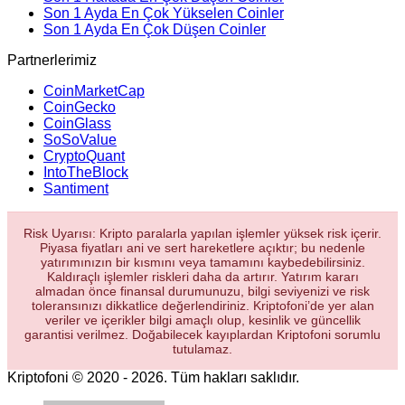
Son 1 Ayda En Çok Yükselen Coinler
Son 1 Ayda En Çok Düşen Coinler
Partnerlerimiz
CoinMarketCap
CoinGecko
CoinGlass
SoSoValue
CryptoQuant
IntoTheBlock
Santiment
Risk Uyarısı: Kripto paralarla yapılan işlemler yüksek risk içerir.
Piyasa fiyatları ani ve sert hareketlere açıktır; bu nedenle
yatırımınızın bir kısmını veya tamamını kaybedebilirsiniz.
Kaldıraçlı işlemler riskleri daha da artırır. Yatırım kararı
almadan önce finansal durumunuzu, bilgi seviyenizi ve risk
toleransınızı dikkatlice değerlendiriniz. Kriptofoni’de yer alan
veriler ve içerikler bilgi amaçlı olup, kesinlik ve güncellik
garantisi verilmez. Doğabilecek kayıplardan Kriptofoni sorumlu
tutulamaz.
Kriptofoni © 2020 - 2026. Tüm hakları saklıdır.