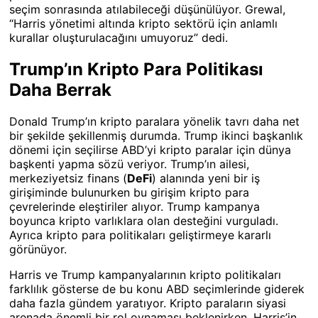
seçim sonrasında atılabileceği düşünülüyor. Grewal,
“Harris yönetimi altında kripto sektörü için anlamlı
kurallar oluşturulacağını umuyoruz” dedi.
Trump’ın Kripto Para Politikası
Daha Berrak
Donald Trump’ın kripto paralara yönelik tavrı daha net
bir şekilde şekillenmiş durumda. Trump ikinci başkanlık
dönemi için seçilirse ABD’yi kripto paralar için dünya
başkenti yapma sözü veriyor. Trump’ın ailesi,
merkeziyetsiz finans (
DeFi
) alanında yeni bir iş
girişiminde bulunurken bu girişim kripto para
çevrelerinde eleştiriler alıyor. Trump kampanya
boyunca kripto varlıklara olan desteğini vurguladı.
Ayrıca kripto para politikaları geliştirmeye kararlı
görünüyor.
Harris ve Trump kampanyalarının kripto politikaları
farklılık gösterse de bu konu ABD seçimlerinde giderek
daha fazla gündem yaratıyor. Kripto paraların siyasi
arenada önemli bir rol oynaması beklenirken, Harris’in