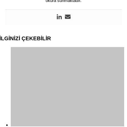
okura sunmaktadır.
İLGİNİZİ
ÇEKEBİLİR