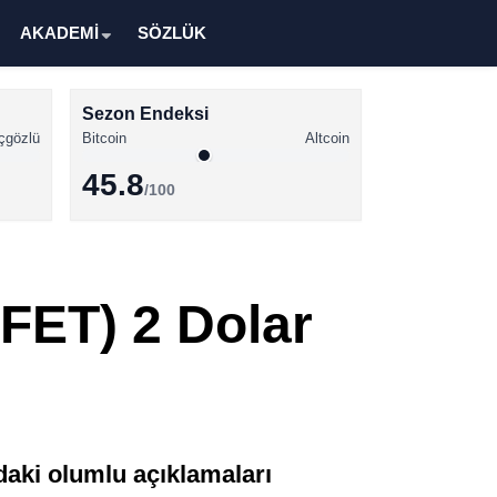
AKADEMİ
SÖZLÜK
Sezon Endeksi
çgözlü
Bitcoin
Altcoin
45.8
/100
Kripto Para Haberleri
Bitcoin Haberleri
(FET) 2 Dolar
Altcoin Haberleri
Ethereum Haberleri
Solana Haberleri
XRP Haberleri
daki olumlu açıklamaları
Memecoin Haberleri