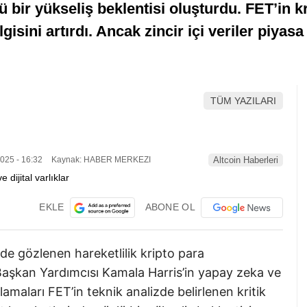
lü bir yükseliş beklentisi oluşturdu. FET’in k
gisini artırdı. Ancak zincir içi veriler piyas
TÜM YAZILARI
025 - 16:32
Kaynak: HABER MERKEZI
Altcoin Haberleri
EKLE
ABONE OL
rde gözlenen hareketlilik kripto para
D Başkan Yardımcısı Kamala Harris’in yapay zeka ve
lamaları FET’in teknik analizde belirlenen kritik