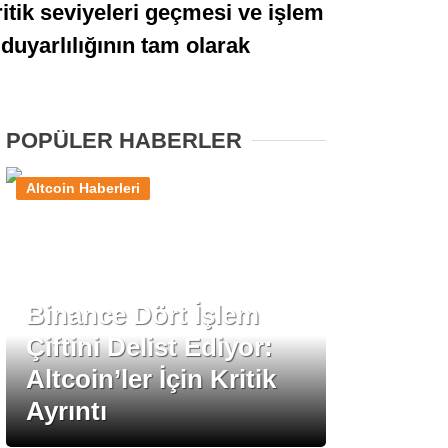
ritik seviyeleri geçmesi ve işlem
Stablecoin Haberleri
a duyarlılığının tam olarak
Facebook
POPÜLER HABERLER
Altcoin Haberleri
Instagram
Youtube
Binance Dört İşlem
Çiftini Delist Ediyor:
TikTok
Altcoin’ler İçin Kritik
Ayrıntı
Pinterest