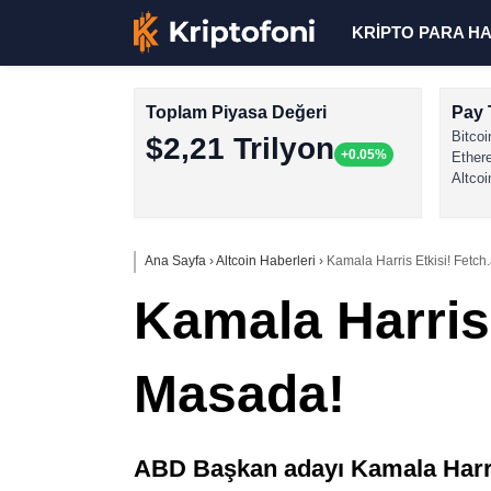
KRİPTO PARA H
Toplam Piyasa Değeri
Pay 
Bitcoi
$2,21 Trilyon
+0.05%
Ether
Altcoi
Ana Sayfa
›
Altcoin Haberleri
›
Kamala Harris Etkisi! Fetch
Kamala Harris 
Masada!
ABD Başkan adayı Kamala Harris’