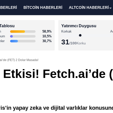
ABERLERİ
BİTCOİN HABERLERİ
ALTCOİN HABERLERİ
Tablosu
Yatırımcı Duygusu
n
58,9%
Korkak
A
eum
10,5%
31
nler
30,7%
/100
Korku
.ai’de (FET) 2 Dolar Masada!
Etkisi! Fetch.ai’de 
in yapay zeka ve dijital varlıklar konusun