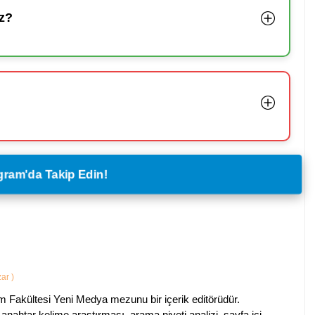
z?
legram'da Takip Edin!
zar
)
im Fakültesi Yeni Medya mezunu bir içerik editörüdür.
anahtar kelime araştırması, arama niyeti analizi, sayfa içi