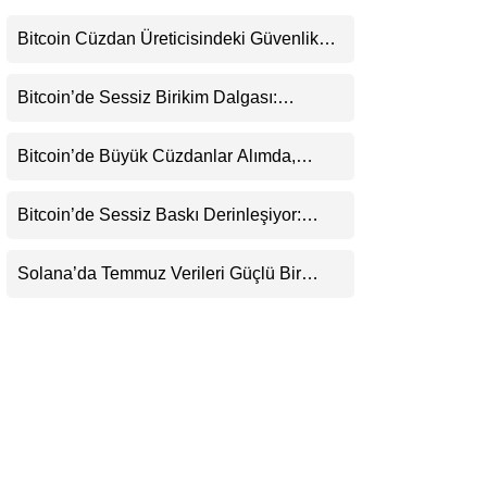
LinkedIn
Bitcoin Cüzdan Üreticisindeki Güvenlik
Krizi Büyüyor: Kayıpların Boyutu
Telegram
Belirsizliğini Koruyor
Bitcoin’de Sessiz Birikim Dalgası:
Balinalar 1,2 Milyar Dolarlık BTC
Toplarken ETF’lere 750 Milyon Dolar Aktı
Bitcoin’de Büyük Cüzdanlar Alımda,
Küçük Yatırımcı Satışta: Piyasa 70 Bin
Dolar Senaryosuna mı Hazırlanıyor?
Bitcoin’de Sessiz Baskı Derinleşiyor:
Yatırımcılar Zararda Satıyor, Ancak Panik
Henüz Yok
Solana’da Temmuz Verileri Güçlü Bir
Toparlanmaya İşaret Ediyor: Büyümeyi Bu
Kez Sadece Memecoin’ler Taşımıyor