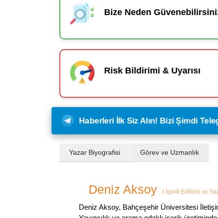
Bize Neden Güvenebilirsini
Risk Bildirimi & Uyarısı
Haberleri İlk Siz Alın! Bizi Şimdi Te
Yazar Biyografisi
Görev ve Uzmanlık
Deniz Aksoy
(
İçerik Editörü ve Ya
Deniz Aksoy, Bahçeşehir Üniversitesi İletiş
Yayıncılık ve arama odaklı içerik üretiminde 