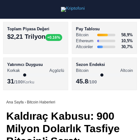
Toplam Piyasa Değeri
Pay Tablosu
Bitcoin
58,9%
$2,21 Trilyon
+0.16%
Ethereum
10,5%
Altcoinler
30,7%
KRİPTO PARA HABERLERİ
Facebook
BİTCOİN HABERLERİ
Yatırımcı Duygusu
Sezon Endeksi
Korkak
Açgözlü
Bitcoin
Altcoin
ALTCOİN HABERLERİ
31
45.8
/100
Korku
/100
AKADEMİ
Instagram
SÖZLÜK
Ana Sayfa
›
Bitcoin Haberleri
Kaldıraç Kabusu: 900
Youtube
Milyon Dolarlık Tasfiye
TikTok