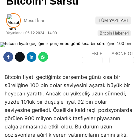
Bitcoin’i Sarstı
Pinterest
Mesut İnan
TÜM YAZILARI
LinkedIn
Yayınlandı: 06.12.2024 - 14:00
Bitcoin Haberleri
Telegram
EKLE
ABONE OL
Bitcoin fiyatı geçtiğimiz perşembe günü kısa bir
süreliğine 100 bin dolar seviyesini aşarak büyük bir
heyecan yarattı. Ancak bu yükseliş uzun sürmedi;
yüzde 10’luk bir düşüşle fiyat 92 bin dolar
seviyesine geriledi. Özellikle kaldıraçlı pozisyonlarda
görülen 900 milyon dolarlık tasfiyeler piyasanın
dalgalanmasında etkili oldu. Bu durum uzun
pozisyonlara ağırlık veren yatırımcıların canını sıktı.