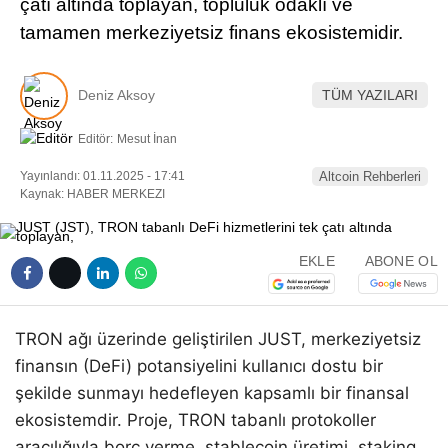
çatı altında toplayan, topluluk odaklı ve
Pinterest
tamamen merkeziyetsiz finans ekosistemidir.
LinkedIn
Deniz Aksoy
TÜM YAZILARI
Telegram
Editör:
Mesut İnan
Yayınlandı: 01.11.2025 - 17:41
Altcoin Rehberleri
Kaynak: HABER MERKEZI
EKLE
ABONE OL
TRON ağı üzerinde geliştirilen JUST, merkeziyetsiz
finansın (DeFi) potansiyelini kullanıcı dostu bir
şekilde sunmayı hedefleyen kapsamlı bir finansal
ekosistemdir. Proje, TRON tabanlı protokoller
aracılığıyla borç verme, stablecoin üretimi, staking