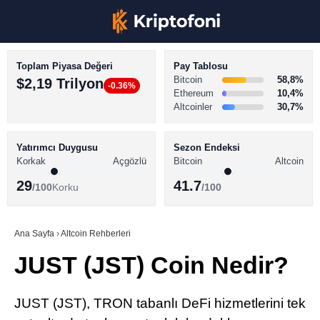
Toplam Piyasa Değeri
Pay Tablosu
Bitcoin
58,8%
$2,19 Trilyon
-0.36%
Ethereum
10,4%
Altcoinler
30,7%
KRİPTO PARA HABERLERİ
Facebook
BİTCOİN HABERLERİ
Yatırımcı Duygusu
Sezon Endeksi
Korkak
Açgözlü
Bitcoin
Altcoin
ALTCOİN HABERLERİ
29
41.7
/100
Korku
/100
AKADEMİ
Instagram
SÖZLÜK
Ana Sayfa
›
Altcoin Rehberleri
JUST (JST) Coin Nedir?
Youtube
TikTok
JUST (JST), TRON tabanlı DeFi hizmetlerini tek