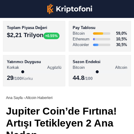
Toplam Piyasa Değeri
Pay Tablosu
Bitcoin
59,0%
$2,21 Trilyon
+0.55%
Ethereum
10,5%
Altcoinler
30,5%
KRİPTO PARA HABERLERİ
Facebook
BİTCOİN HABERLERİ
Yatırımcı Duygusu
Sezon Endeksi
Korkak
Açgözlü
Bitcoin
Altcoin
ALTCOİN HABERLERİ
29
44.8
/100
Korku
/100
AKADEMİ
Instagram
SÖZLÜK
Ana Sayfa
›
Altcoin Haberleri
Jupiter Coin’de Fırtına!
Youtube
Artışı Tetikleyen 2 Ana
TikTok