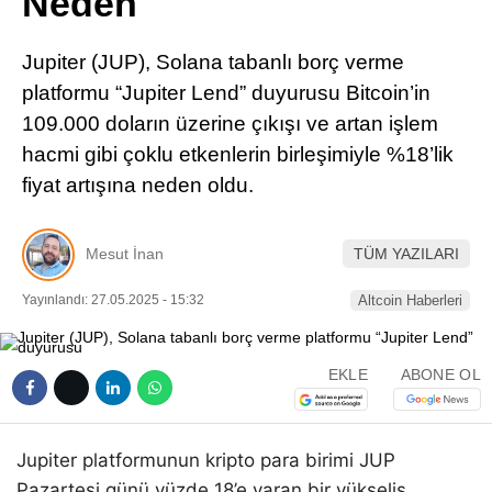
Neden
Pinterest
Jupiter (JUP), Solana tabanlı borç verme
LinkedIn
platformu “Jupiter Lend” duyurusu Bitcoin’in
109.000 doların üzerine çıkışı ve artan işlem
Telegram
hacmi gibi çoklu etkenlerin birleşimiyle %18’lik
fiyat artışına neden oldu.
Mesut İnan
TÜM YAZILARI
Yayınlandı: 27.05.2025 - 15:32
Altcoin Haberleri
EKLE
ABONE OL
Jupiter platformunun kripto para birimi JUP
Pazartesi günü yüzde 18’e varan bir yükseliş