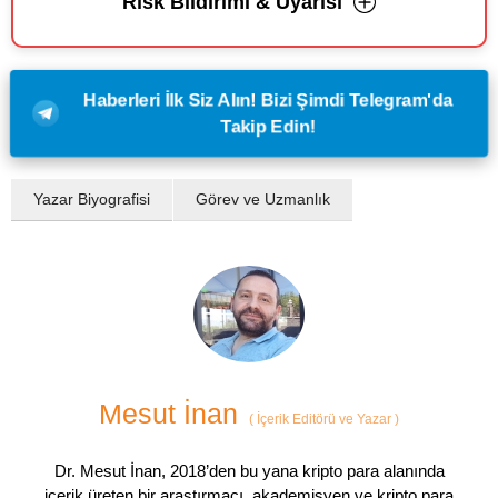
Risk Bildirimi & Uyarısı
Haberleri İlk Siz Alın! Bizi Şimdi Telegram'da
Takip Edin!
Yazar Biyografisi
Görev ve Uzmanlık
Mesut İnan
(
İçerik Editörü ve Yazar
)
Dr. Mesut İnan, 2018’den bu yana kripto para alanında
içerik üreten bir araştırmacı, akademisyen ve kripto para