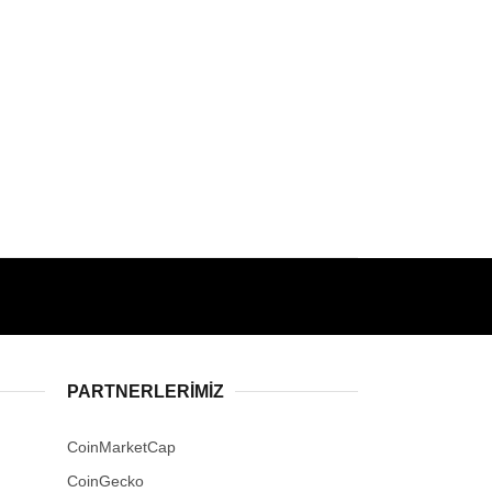
PARTNERLERIMIZ
CoinMarketCap
CoinGecko