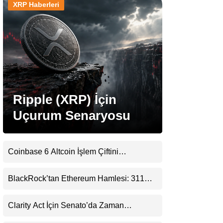
XRP Haberleri
Stablecoin Haberleri
Facebook
Ripple (XRP) İçin
Uçurum Senaryosu
Instagram
Youtube
Coinbase 6 Altcoin İşlem Çiftini
Durduracak
TikTok
BlackRock’tan Ethereum Hamlesi: 311
Milyar Dolarlık Nakit Serisi Zincire Taşındı
Pinterest
Clarity Act İçin Senato’da Zaman
Daralıyor