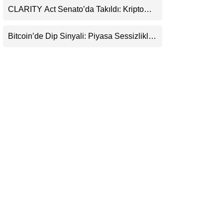
CLARITY Act Senato’da Takıldı: Kripto
LinkedIn
Para Piyasası 2027’yi Fiyatlıyor
Bitcoin’de Dip Sinyali: Piyasa Sessizlikle
Telegram
Sıkışıyor