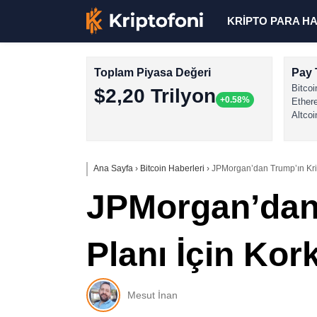
KRİPTO PARA H
Toplam Piyasa Değeri
Pay 
Bitcoi
$2,20 Trilyon
+0.58%
Ether
Altcoi
Ana Sayfa
›
Bitcoin Haberleri
›
JPMorgan’dan Trump’ın Kri
JPMorgan’dan 
Planı İçin Ko
Mesut İnan