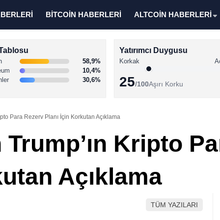
ABERLERİ
BİTCOİN HABERLERİ
ALTCOİN HABERLERİ
Tablosu
Yatırımcı Duygusu
n
58,9%
Korkak
A
eum
10,4%
25
nler
30,6%
/100
Aşırı Korku
pto Para Rezerv Planı İçin Korkutan Açıklama
Trump’ın Kripto Pa
rkutan Açıklama
TÜM YAZILARI