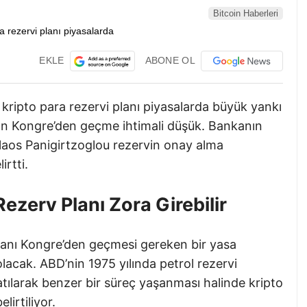
Bitcoin Haberleri
EKLE
ABONE OL
kripto para rezervi planı piyasalarda büyük yankı
ın Kongre’den geçme ihtimali düşük. Bankanın
kolaos Panigirtzoglou rezervin onay alma
irtti.
ezerv Planı Zora Girebilir
lanı Kongre’den geçmesi gereken bir yasa
lacak. ABD’nin 1975 yılında petrol rezervi
atılarak benzer bir süreç yaşanması halinde kripto
lirtiliyor.