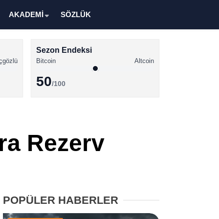
AKADEMİ
SÖZLÜK
Sezon Endeksi
çgözlü
Bitcoin
Altcoin
50
/100
Kripto Para Haberleri
Bitcoin Haberleri
ra Rezerv
Altcoin Haberleri
Ethereum Haberleri
Solana Haberleri
POPÜLER HABERLER
XRP Haberleri
Memecoin Haberleri