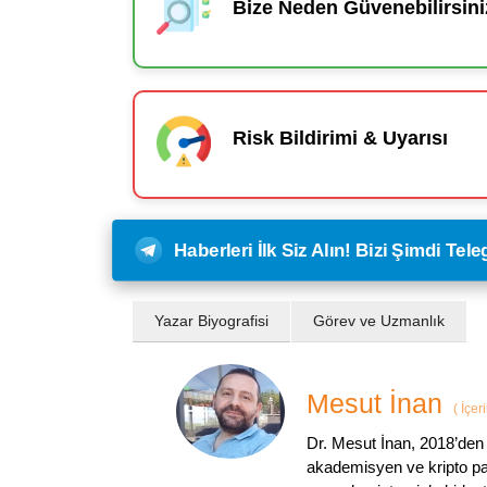
Bize Neden Güvenebilirsini
Risk Bildirimi & Uyarısı
Haberleri İlk Siz Alın! Bizi Şimdi Te
Yazar Biyografisi
Görev ve Uzmanlık
Mesut İnan
(
İçer
Dr. Mesut İnan, 2018’den 
akademisyen ve kripto par