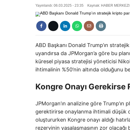
Yayınlandı: 06.03.2025 - 23:35
Kaynak: HABER MERKEZI
ABD Başkanı Donald Trump’ın stratejik 
uyandırsa da JPMorgan’a göre bu plan
küresel piyasa stratejisi yöneticisi Ni
ihtimalinin %50’nin altında olduğunu bel
Kongre Onayı Gerekirse R
JPMorgan’ın analizine göre Trump’ın p
gerektirirse onaylanma ihtimali düşük o
oluştururken Kongre onayı aldığı hatırl
rezervinin yasalaşmasının zor olacağı be