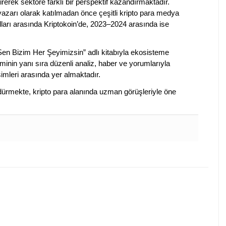
irerek sektöre farklı bir perspektif kazandırmaktadır.
 yazarı olarak katılmadan önce çeşitli kripto para medya
lları arasında Kriptokoin’de, 2023–2024 arasında ise
 Sen Bizim Her Şeyimizsin” adlı kitabıyla ekosisteme
iminin yanı sıra düzenli analiz, haber ve yorumlarıyla
isimleri arasında yer almaktadır.
sürdürmekte, kripto para alanında uzman görüşleriyle öne