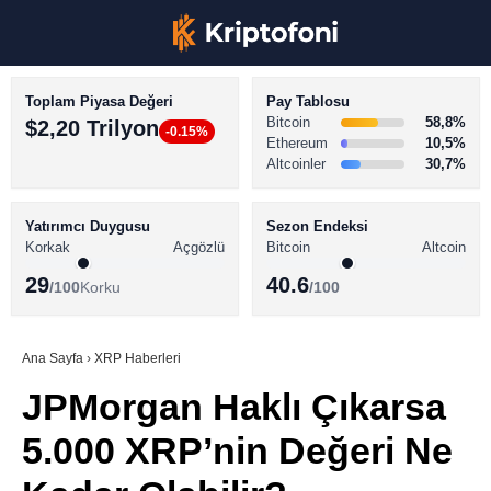
Toplam Piyasa Değeri
Pay Tablosu
Bitcoin
58,8%
$2,20 Trilyon
-0.15%
Ethereum
10,5%
Altcoinler
30,7%
KRİPTO PARA HABERLERİ
Facebook
BİTCOİN HABERLERİ
Yatırımcı Duygusu
Sezon Endeksi
Korkak
Açgözlü
Bitcoin
Altcoin
ALTCOİN HABERLERİ
29
40.6
/100
Korku
/100
AKADEMİ
Instagram
SÖZLÜK
Ana Sayfa
›
XRP Haberleri
JPMorgan Haklı Çıkarsa
Youtube
5.000 XRP’nin Değeri Ne
TikTok