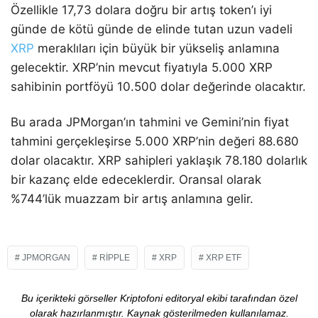
Özellikle 17,73 dolara doğru bir artış token’ı iyi
günde de kötü günde de elinde tutan uzun vadeli
XRP
meraklıları için büyük bir yükseliş anlamına
gelecektir. XRP’nin mevcut fiyatıyla 5.000 XRP
sahibinin portföyü 10.500 dolar değerinde olacaktır.
Bu arada JPMorgan’ın tahmini ve Gemini’nin fiyat
tahmini gerçekleşirse 5.000 XRP’nin değeri 88.680
dolar olacaktır. XRP sahipleri yaklaşık 78.180 dolarlık
bir kazanç elde edeceklerdir. Oransal olarak
%744’lük muazzam bir artış anlamına gelir.
JPMORGAN
RIPPLE
XRP
XRP ETF
Bu içerikteki görseller Kriptofoni editoryal ekibi tarafından özel
olarak hazırlanmıştır. Kaynak gösterilmeden kullanılamaz.