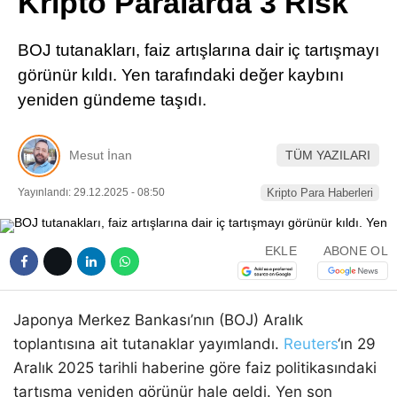
Kripto Paralarda 3 Risk
Pinterest
BOJ tutanakları, faiz artışlarına dair iç tartışmayı
LinkedIn
görünür kıldı. Yen tarafındaki değer kaybını
yeniden gündeme taşıdı.
Telegram
Mesut İnan
TÜM YAZILARI
Yayınlandı: 29.12.2025 - 08:50
Kripto Para Haberleri
EKLE
ABONE OL
Japonya Merkez Bankası’nın (BOJ) Aralık
toplantısına ait tutanaklar yayımlandı.
Reuters
‘ın 29
Aralık 2025 tarihli haberine göre faiz politikasındaki
tartışma yeniden görünür hale geldi. Yen son