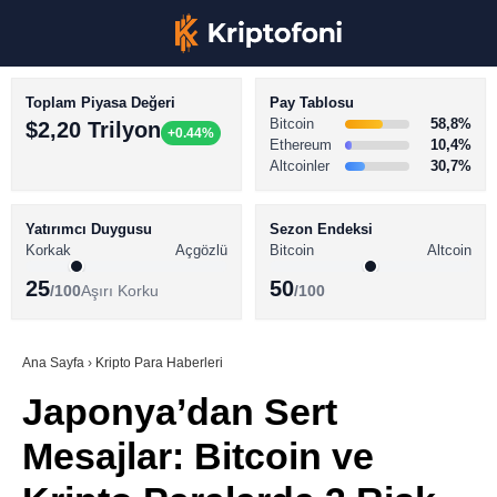
Toplam Piyasa Değeri
Pay Tablosu
Bitcoin
58,8%
$2,20 Trilyon
+0.44%
Ethereum
10,4%
Altcoinler
30,7%
KRİPTO PARA HABERLERİ
Facebook
BİTCOİN HABERLERİ
Yatırımcı Duygusu
Sezon Endeksi
Korkak
Açgözlü
Bitcoin
Altcoin
ALTCOİN HABERLERİ
25
50
/100
Aşırı Korku
/100
AKADEMİ
Instagram
SÖZLÜK
Ana Sayfa
›
Kripto Para Haberleri
Japonya’dan Sert
Youtube
Mesajlar: Bitcoin ve
TikTok