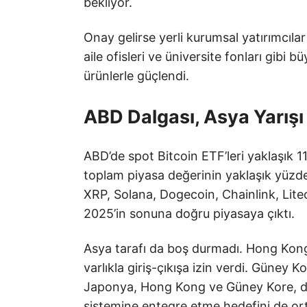
bekliyor.
Onay gelirse yerli kurumsal yatırımcılar 
aile ofisleri ve üniversite fonları gibi
ürünlerle güçlendi.
ABD Dalgası, Asya Yarışı
ABD’de spot Bitcoin ETF’leri yaklaşık 11
toplam piyasa değerinin yaklaşık yüzde 
XRP, Solana, Dogecoin, Chainlink, Lite
2025’in sonuna doğru piyasaya çıktı.
Asya tarafı da boş durmadı. Hong Kon
varlıkla giriş-çıkışa izin verdi. Güney K
Japonya, Hong Kong ve Güney Kore, düz
sistemine entegre etme hedefini de or