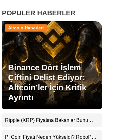
POPÜLER HABERLER
Stablecoin Haberleri
Altcoin Haberleri
Facebook
Binance Dört İşlem
Çiftini Delist Ediyor:
Instagram
Altcoin’ler İçin Kritik
Youtube
Ayrıntı
TikTok
Ripple (XRP) Fiyatına Bakanlar Bunu
Kaçırıyor: Evernorth’tan Dikkat Çeken
Pinterest
Uyarı
Pi Coin Fiyatı Neden Yükseldi? RoboPay