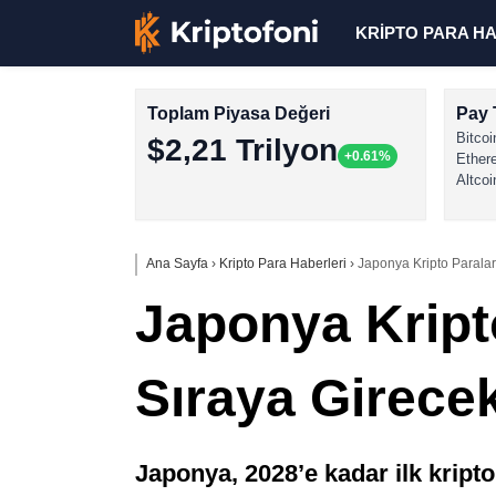
KRİPTO PARA H
Toplam Piyasa Değeri
Pay 
Bitcoi
$2,21 Trilyon
+0.61%
Ether
Altcoi
Ana Sayfa
›
Kripto Para Haberleri
›
Japonya Kripto Paralar 
Japonya Kripto
Sıraya Girece
Japonya, 2028’e kadar ilk kripto