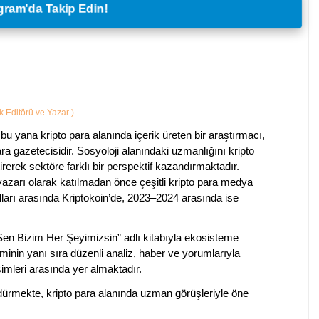
legram'da Takip Edin!
ik Editörü ve Yazar
)
bu yana kripto para alanında içerik üreten bir araştırmacı,
a gazetecisidir. Sosyoloji alanındaki uzmanlığını kripto
irerek sektöre farklı bir perspektif kazandırmaktadır.
 yazarı olarak katılmadan önce çeşitli kripto para medya
lları arasında Kriptokoin’de, 2023–2024 arasında ise
 Sen Bizim Her Şeyimizsin” adlı kitabıyla ekosisteme
iminin yanı sıra düzenli analiz, haber ve yorumlarıyla
isimleri arasında yer almaktadır.
sürdürmekte, kripto para alanında uzman görüşleriyle öne