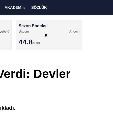
AKADEMİ
SÖZLÜK
Sezon Endeksi
çgözlü
Bitcoin
Altcoin
44.8
/100
Kripto Para Haberleri
Bitcoin Haberleri
Verdi: Devler
Altcoin Haberleri
Ethereum Haberleri
Solana Haberleri
XRP Haberleri
ıkladı.
Memecoin Haberleri