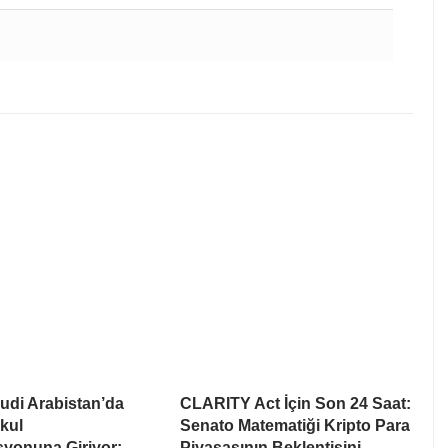
udi Arabistan’da
CLARITY Act İçin Son 24 Saat:
kul
Senato Matematiği Kripto Para
syonuna Giriyor:
Piyasasının Beklentisini