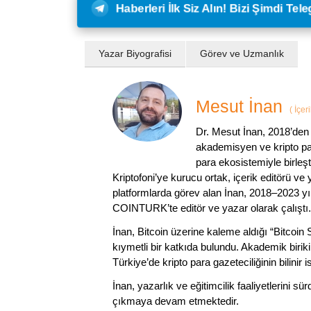
Haberleri İlk Siz Alın! Bizi Şimdi Te
Yazar Biyografisi
Görev ve Uzmanlık
Mesut İnan
(
İçer
Dr. Mesut İnan, 2018’den 
akademisyen ve kripto par
para ekosistemiyle birleşt
Kriptofoni’ye kurucu ortak, içerik editörü ve
platformlarda görev alan İnan, 2018–2023 yı
COINTURK’te editör ve yazar olarak çalıştı.
İnan, Bitcoin üzerine kaleme aldığı “Bitcoin
kıymetli bir katkıda bulundu. Akademik birik
Türkiye’de kripto para gazeteciliğinin bilinir 
İnan, yazarlık ve eğitimcilik faaliyetlerini 
çıkmaya devam etmektedir.