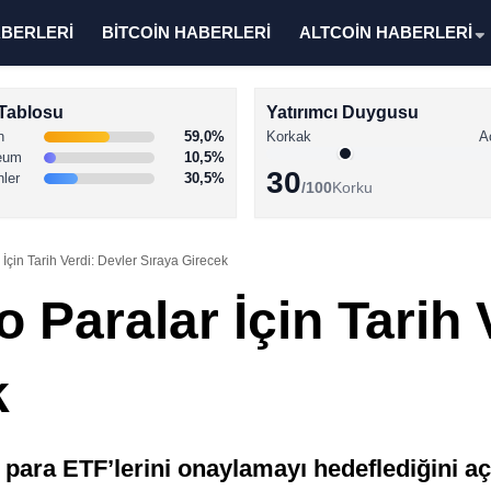
ABERLERİ
BİTCOİN HABERLERİ
ALTCOİN HABERLERİ
Tablosu
Yatırımcı Duygusu
n
59,0%
Korkak
A
eum
10,5%
30
nler
30,5%
/100
Korku
İçin Tarih Verdi: Devler Sıraya Girecek
 Paralar İçin Tarih 
k
 para ETF’lerini onaylamayı hedeflediğini aç