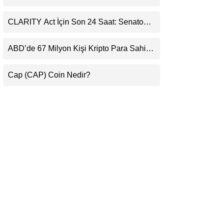
Ortaklığı ve Güncelleme İyimserliği
LinkedIn
Destekledi
CLARITY Act İçin Son 24 Saat: Senato
Matematiği Kripto Para Piyasasının
Telegram
Beklentisini Bozabilir
ABD’de 67 Milyon Kişi Kripto Para Sahibi:
Ripple’dan “Eski Algılar Yıkıldı” Mesajı
Cap (CAP) Coin Nedir?