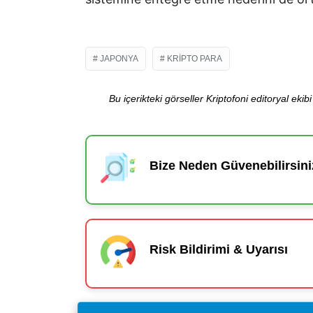
JAPONYA
KRIPTO PARA
Bu içerikteki görseller Kriptofoni editoryal ek
Bize Neden Güvenebilirsini
Risk Bildirimi & Uyarısı