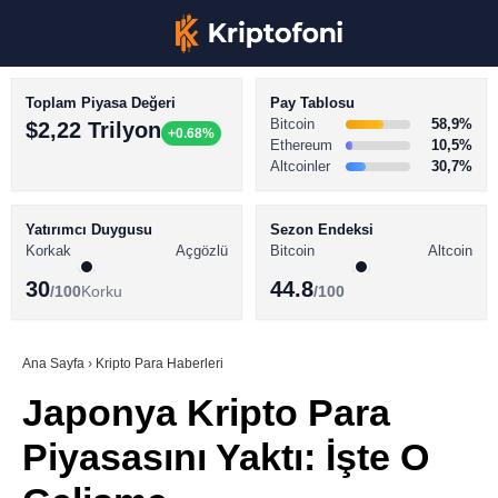
Toplam Piyasa Değeri
Pay Tablosu
Bitcoin
58,9%
$2,22 Trilyon
+0.68%
Ethereum
10,5%
Altcoinler
30,7%
KRİPTO PARA HABERLERİ
Facebook
BİTCOİN HABERLERİ
Yatırımcı Duygusu
Sezon Endeksi
Korkak
Açgözlü
Bitcoin
Altcoin
ALTCOİN HABERLERİ
30
44.8
/100
Korku
/100
AKADEMİ
Instagram
SÖZLÜK
Ana Sayfa
›
Kripto Para Haberleri
Japonya Kripto Para
Youtube
Piyasasını Yaktı: İşte O
TikTok