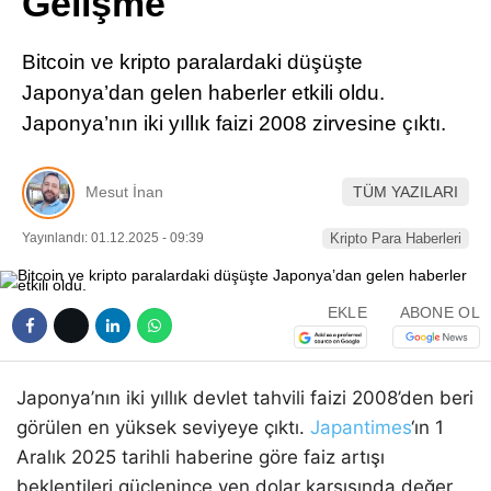
Gelişme
Pinterest
Bitcoin ve kripto paralardaki düşüşte
LinkedIn
Japonya’dan gelen haberler etkili oldu.
Japonya’nın iki yıllık faizi 2008 zirvesine çıktı.
Telegram
Mesut İnan
TÜM YAZILARI
Yayınlandı: 01.12.2025 - 09:39
Kripto Para Haberleri
EKLE
ABONE OL
Japonya’nın iki yıllık devlet tahvili faizi 2008’den beri
görülen en yüksek seviyeye çıktı.
Japantimes
‘ın 1
Aralık 2025 tarihli haberine göre faiz artışı
beklentileri güçlenince yen dolar karşısında değer