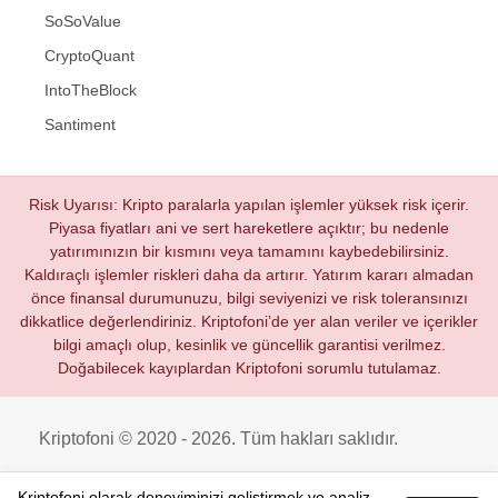
SoSoValue
CryptoQuant
IntoTheBlock
Santiment
Risk Uyarısı: Kripto paralarla yapılan işlemler yüksek risk içerir.
Piyasa fiyatları ani ve sert hareketlere açıktır; bu nedenle
yatırımınızın bir kısmını veya tamamını kaybedebilirsiniz.
Kaldıraçlı işlemler riskleri daha da artırır. Yatırım kararı almadan
önce finansal durumunuzu, bilgi seviyenizi ve risk toleransınızı
dikkatlice değerlendiriniz. Kriptofoni’de yer alan veriler ve içerikler
bilgi amaçlı olup, kesinlik ve güncellik garantisi verilmez.
Doğabilecek kayıplardan Kriptofoni sorumlu tutulamaz.
Kriptofoni © 2020 - 2026. Tüm hakları saklıdır.
Kriptofoni olarak deneyiminizi geliştirmek ve analiz