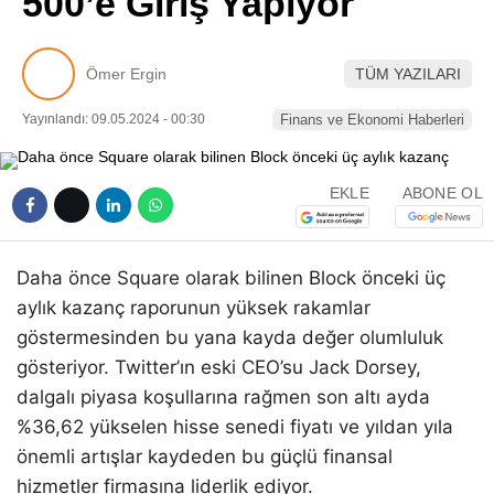
500’e Giriş Yapıyor
Pinterest
Ömer Ergin
TÜM YAZILARI
LinkedIn
Yayınlandı: 09.05.2024 - 00:30
Finans ve Ekonomi Haberleri
Telegram
EKLE
ABONE OL
Daha önce Square olarak bilinen Block önceki üç
aylık kazanç raporunun yüksek rakamlar
göstermesinden bu yana kayda değer olumluluk
gösteriyor. Twitter’ın eski CEO’su Jack Dorsey,
dalgalı piyasa koşullarına rağmen son altı ayda
%36,62 yükselen hisse senedi fiyatı ve yıldan yıla
önemli artışlar kaydeden bu güçlü finansal
hizmetler firmasına liderlik ediyor.