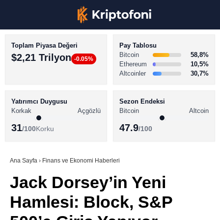
Toplam Piyasa Değeri
Pay Tablosu
Bitcoin
58,8%
$2,21 Trilyon
-0.05%
Ethereum
10,5%
Altcoinler
30,7%
KRİPTO PARA HABERLERİ
Facebook
BİTCOİN HABERLERİ
Yatırımcı Duygusu
Sezon Endeksi
Korkak
Açgözlü
Bitcoin
Altcoin
ALTCOİN HABERLERİ
31
47.9
/100
Korku
/100
AKADEMİ
Instagram
SÖZLÜK
Ana Sayfa
›
Finans ve Ekonomi Haberleri
Jack Dorsey’in Yeni
Youtube
Hamlesi: Block, S&P
TikTok