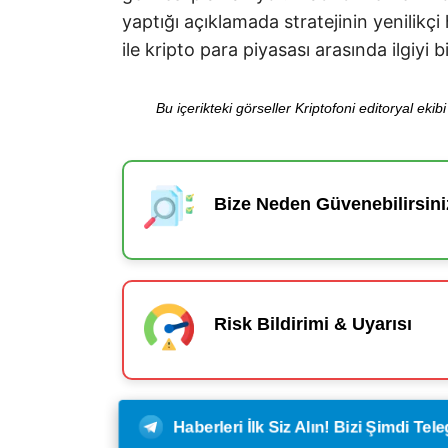
yaptığı açıklamada stratejinin yenilik
ile kripto para piyasası arasında ilgiyi 
Bu içerikteki görseller Kriptofoni editoryal ek
Bize Neden Güvenebilirsini
Risk Bildirimi & Uyarısı
Haberleri İlk Siz Alın! Bizi Şimdi Te