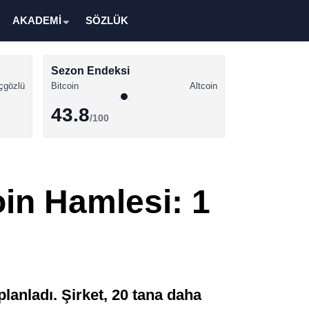
AKADEMİ
SÖZLÜK
Sezon Endeksi
çgözlü
Bitcoin
Altcoin
43.8
/100
Kripto Para Haberleri
Bitcoin Haberleri
in Hamlesi: 1
Altcoin Haberleri
Ethereum Haberleri
Solana Haberleri
XRP Haberleri
planladı. Şirket, 20 tana daha
Memecoin Haberleri