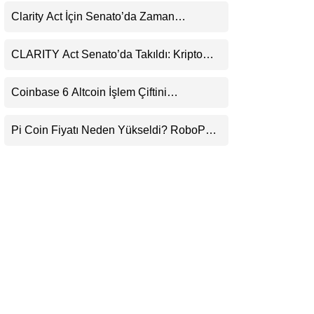
Uyarı
LinkedIn
Clarity Act İçin Senato’da Zaman
Daralıyor
Telegram
CLARITY Act Senato’da Takıldı: Kripto
Para Piyasası 2027’yi Fiyatlıyor
Coinbase 6 Altcoin İşlem Çiftini
Durduracak
Pi Coin Fiyatı Neden Yükseldi? RoboPay
Ortaklığı ve Güncelleme İyimserliği
Destekledi