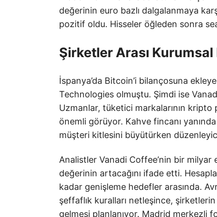
değerinin euro bazlı dalgalanmaya karşı
pozitif oldu. Hisseler öğleden sonra se
Şirketler Arası Kurumsal 
İspanya’da Bitcoin’i bilançosuna ekleyen
Technologies olmuştu. Şimdi ise Vanadi 
Uzmanlar, tüketici markalarının kripto 
önemli görüyor. Kahve fincanı yanında
müşteri kitlesini büyütürken düzenleyi
Analistler Vanadi Coffee’nin bir milyar
değerinin artacağını ifade etti. Hesapl
kadar genişleme hedefler arasında. Av
şeffaflık kuralları netleşince, şirketleri
gelmesi planlanıyor. Madrid merkezli fo