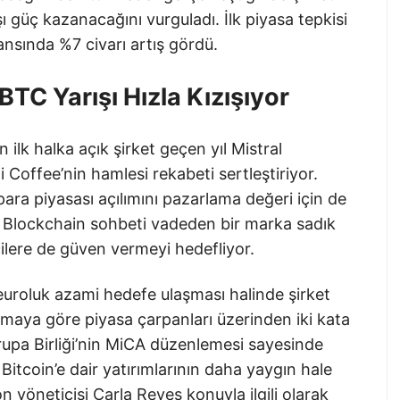
 güç kazanacağını vurguladı. İlk piyasa tepkisi
ansında %7 civarı artış gördü.
BTC Yarışı Hızla Kızışıyor
 ilk halka açık şirket geçen yıl Mistral
Coffee’nin hamlesi rekabeti sertleştiriyor.
para piyasası açılımını pazarlama değeri için de
 Blockchain sohbeti vadeden bir marka sadık
cilere de güven vermeyi hedefliyor.
 euroluk azami hedefe ulaşması halinde şirket
amaya göre piyasa çarpanları üzerinden iki kata
rupa Birliği’nin MiCA düzenlemesi sayesinde
n Bitcoin’e dair yatırımlarının daha yaygın hale
n yöneticisi Carla Reyes konuyla ilgili olarak