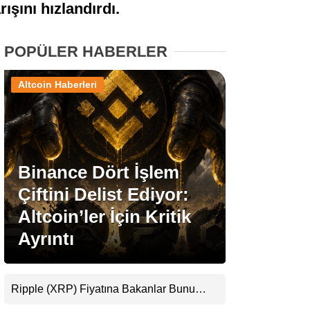
ışını hızlandırdı.
Stablecoin Haberleri
POPÜLER HABERLER
Altcoin Haberleri
Facebook
Binance Dört İşlem
Instagram
Çiftini Delist Ediyor:
Youtube
Altcoin’ler İçin Kritik
Ayrıntı
TikTok
Pinterest
Ripple (XRP) Fiyatına Bakanlar Bunu
Kaçırıyor: Evernorth’tan Dikkat Çeken