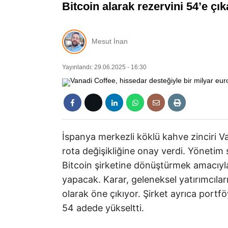
Bitcoin alarak rezervini 54’e çı
Mesut İnan
Yayınlandı: 29.06.2025 - 16:30
İspanya merkezli köklü kahve zinciri Va
rota değişikliğine onay verdi. Yönetim 
Bitcoin şirketine dönüştürmek amacıyla
yapacak. Karar, geleneksel yatırımcıları
olarak öne çıkıyor. Şirket ayrıca portf
54 adede yükseltti.