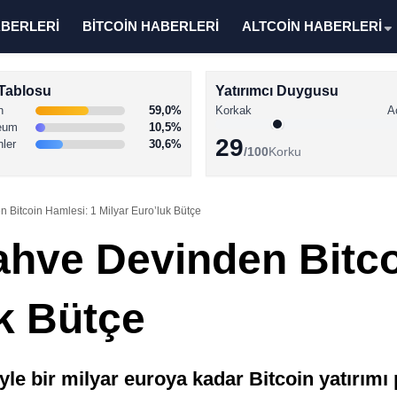
ABERLERİ
BİTCOİN HABERLERİ
ALTCOİN HABERLERİ
Tablosu
Yatırımcı Duygusu
n
59,0%
Korkak
A
eum
10,5%
29
nler
30,6%
/100
Korku
 Bitcoin Hamlesi: 1 Milyar Euro’luk Bütçe
ahve Devinden Bitco
uk Bütçe
le bir milyar euroya kadar Bitcoin yatırımı 