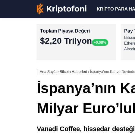
KRİPTO PARA H
Toplam Piyasa Değeri
Pay 
Bitcoi
$2,20 Trilyon
+0.08%
Ether
Altcoi
Ana Sayfa
›
Bitcoin Haberleri
›
İspanya’nın Kahve Devinden
İspanya’nın K
Milyar Euro’l
Vanadi Coffee, hissedar desteğiy