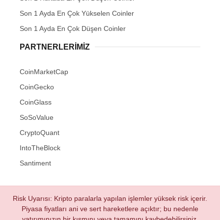
Son 1 Ayda En Çok Yükselen Coinler
Son 1 Ayda En Çok Düşen Coinler
PARTNERLERIMIZ
CoinMarketCap
CoinGecko
CoinGlass
SoSoValue
CryptoQuant
IntoTheBlock
Santiment
Risk Uyarısı: Kripto paralarla yapılan işlemler yüksek risk içerir.
Piyasa fiyatları ani ve sert hareketlere açıktır; bu nedenle
yatırımınızın bir kısmını veya tamamını kaybedebilirsiniz.