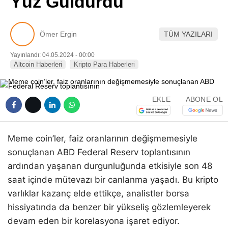
Yüz Güldürdü
Pinterest
Ömer Ergin
TÜM YAZILARI
LinkedIn
Yayınlandı: 04.05.2024 - 00:00
Altcoin Haberleri
Kripto Para Haberleri
Telegram
EKLE
ABONE OL
Meme coin’ler, faiz oranlarının değişmemesiyle
sonuçlanan ABD Federal Reserv toplantısının
ardından yaşanan durgunluğunda etkisiyle son 48
saat içinde mütevazı bir canlanma yaşadı. Bu kripto
varlıklar kazanç elde ettikçe, analistler borsa
hissiyatında da benzer bir yükseliş gözlemleyerek
devam eden bir korelasyona işaret ediyor.