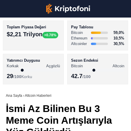
Toplam Piyasa Değeri
Pay Tablosu
Bitcoin
59,0%
$2,21 Trilyon
+0.78%
Ethereum
10,5%
Altcoinler
30,5%
KRİPTO PARA HABERLERİ
Facebook
BİTCOİN HABERLERİ
Yatırımcı Duygusu
Sezon Endeksi
Korkak
Açgözlü
Bitcoin
Altcoin
ALTCOİN HABERLERİ
29
42.7
/100
Korku
/100
AKADEMİ
Instagram
SÖZLÜK
Ana Sayfa
›
Altcoin Haberleri
İsmi Az Bilinen Bu 3
Youtube
Meme Coin Artışlarıyla
TikTok