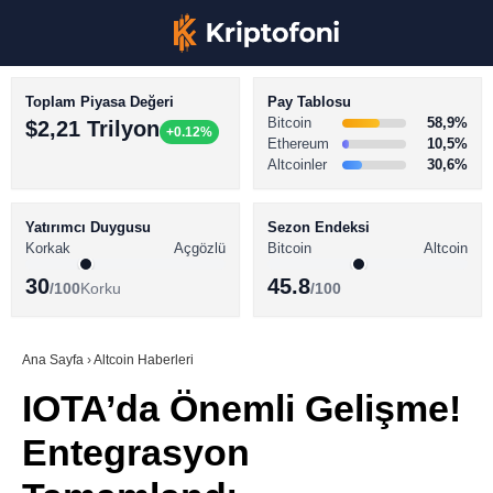
Toplam Piyasa Değeri
Pay Tablosu
Bitcoin
58,9%
$2,21 Trilyon
+0.12%
Ethereum
10,5%
Altcoinler
30,6%
KRİPTO PARA HABERLERİ
Facebook
BİTCOİN HABERLERİ
Yatırımcı Duygusu
Sezon Endeksi
Korkak
Açgözlü
Bitcoin
Altcoin
ALTCOİN HABERLERİ
30
45.8
/100
Korku
/100
AKADEMİ
Instagram
SÖZLÜK
Ana Sayfa
›
Altcoin Haberleri
IOTA’da Önemli Gelişme!
Youtube
Entegrasyon
TikTok