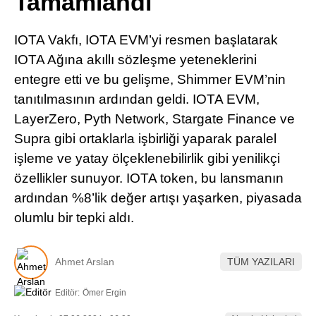
Tamamlandı
Pinterest
IOTA Vakfı, IOTA EVM’yi resmen başlatarak
LinkedIn
IOTA Ağına akıllı sözleşme yeteneklerini
entegre etti ve bu gelişme, Shimmer EVM’nin
Telegram
tanıtılmasının ardından geldi. IOTA EVM,
LayerZero, Pyth Network, Stargate Finance ve
Supra gibi ortaklarla işbirliği yaparak paralel
işleme ve yatay ölçeklenebilirlik gibi yenilikçi
özellikler sunuyor. IOTA token, bu lansmanın
ardından %8’lik değer artışı yaşarken, piyasada
olumlu bir tepki aldı.
Ahmet Arslan
TÜM YAZILARI
Editör:
Ömer Ergin