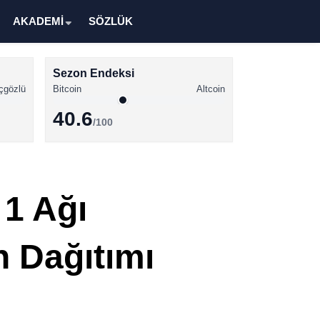
AKADEMİ
SÖZLÜK
Sezon Endeksi
çgözlü
Bitcoin
Altcoin
40.6
/100
Kripto Para Haberleri
Bitcoin Haberleri
 1 Ağı
Altcoin Haberleri
Ethereum Haberleri
 Dağıtımı
Solana Haberleri
XRP Haberleri
Memecoin Haberleri