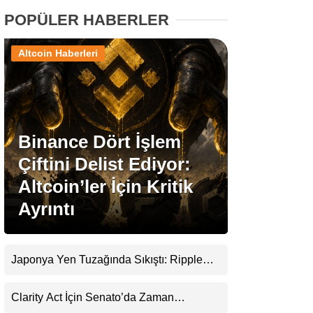
POPÜLER HABERLER
Stablecoin Haberleri
Altcoin Haberleri
Facebook
Binance Dört İşlem
Çiftini Delist Ediyor:
Instagram
Altcoin’ler İçin Kritik
Ayrıntı
Youtube
TikTok
Japonya Yen Tuzağında Sıkıştı: Ripple
(XRP) Üçüncü Yol Olabilir mi?
Pinterest
Clarity Act İçin Senato’da Zaman