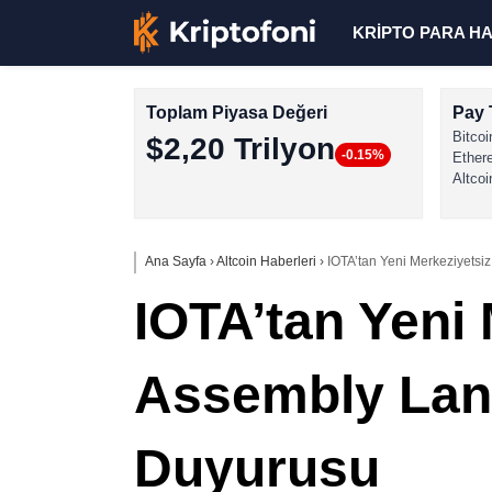
KRİPTO PARA H
Toplam Piyasa Değeri
Pay 
Bitcoi
$2,20 Trilyon
-0.15%
Ether
Altcoi
Ana Sayfa
›
Altcoin Haberleri
›
IOTA’tan Yeni Merkeziyetsi
IOTA’tan Yeni 
Assembly Lan
Duyurusu