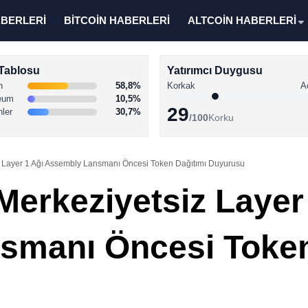
ABERLERİ
BİTCOİN HABERLERİ
ALTCOİN HABERLERİ
Tablosu
Yatırımcı Duygusu
n
58,8%
Korkak
A
eum
10,5%
29
nler
30,7%
/100
Korku
z Layer 1 Ağı Assembly Lansmanı Öncesi Token Dağıtımı Duyurusu
Merkeziyetsiz Layer
smanı Öncesi Token