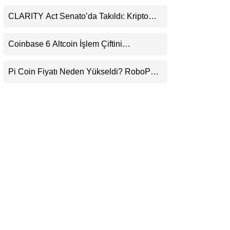
Daralıyor
LinkedIn
CLARITY Act Senato’da Takıldı: Kripto
Para Piyasası 2027’yi Fiyatlıyor
Telegram
Coinbase 6 Altcoin İşlem Çiftini
Durduracak
Pi Coin Fiyatı Neden Yükseldi? RoboPay
Ortaklığı ve Güncelleme İyimserliği
Destekledi