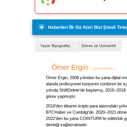
Haberleri İlk Siz Alın! Bizi Şimdi Te
Yazar Biyografisi
Görev ve Uzmanlık
Ömer Ergin
(
İçerik Editörü
)
Ömer Ergin, 2008 yılından bu yana dijital me
alanda profesyonel kariyerini sürdüren bir iç
yılında ShiftDelete’de başlamış, 2016–2018 y
görev yapmıştır.
2018’den itibaren kripto para alanındaki şi
BTCHaber ve Coinbilgi’de, 2020–2021 dönemi
2022’den bu yana COINTURK’te editörlük gör
desteği sağlamaktadır.