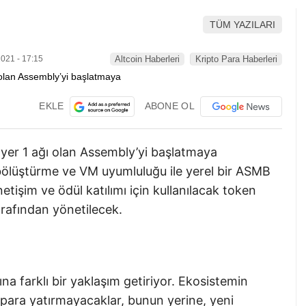
TÜM YAZILARI
021 - 17:15
Altcoin Haberleri
Kripto Para Haberleri
EKLE
ABONE OL
ayer 1 ağı olan Assembly’yi başlatmaya
ı, bölüştürme ve VM uyumluluğu ile yerel bir ASMB
etişim ve ödül katılımı için kullanılacak token
rafından yönetilecek.
a farklı bir yaklaşım getiriyor. Ekosistemin
e para yatırmayacaklar, bunun yerine, yeni