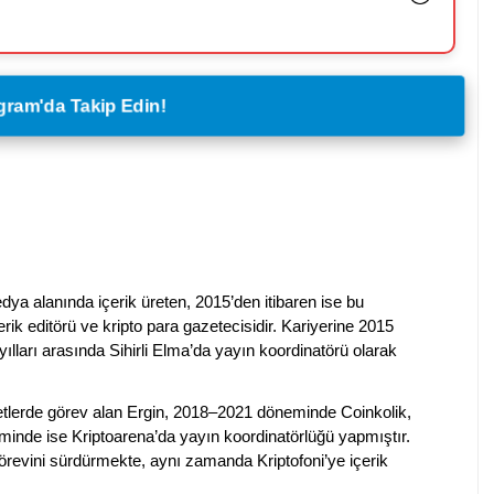
legram'da Takip Edin!
dya alanında içerik üreten, 2015’den itibaren ise bu
erik editörü ve kripto para gazetecisidir. Kariyerine 2015
ılları arasında Sihirli Elma’da yayın koordinatörü olarak
rketlerde görev alan Ergin, 2018–2021 döneminde Coinkolik,
nde ise Kriptoarena’da yayın koordinatörlüğü yapmıştır.
evini sürdürmekte, aynı zamanda Kriptofoni’ye içerik