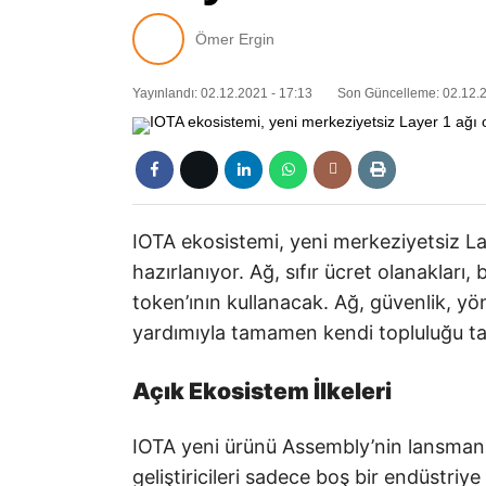
Ömer Ergin
Yayınlandı: 02.12.2021 - 17:13
Son Güncelleme: 02.12.2
IOTA ekosistemi, yeni merkeziyetsiz L
hazırlanıyor. Ağ, sıfır ücret olanaklar
token’ının kullanacak. Ağ, güvenlik, yön
yardımıyla tamamen kendi topluluğu ta
Açık Ekosistem İlkeleri
IOTA yeni ürünü Assembly’nin lansmanın
geliştiricileri sadece boş bir endüstriy