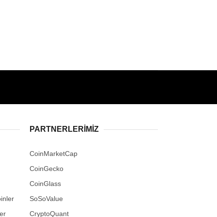
PARTNERLERIMIZ
CoinMarketCap
CoinGecko
CoinGlass
inler
SoSoValue
er
CryptoQuant