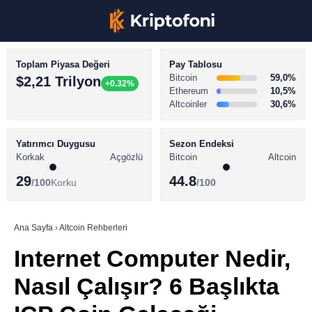
Toplam Piyasa Değeri
Pay Tablosu
Bitcoin
59,0%
$2,21 Trilyon
+0.32%
Ethereum
10,5%
Altcoinler
30,6%
KRİPTO PARA HABERLERİ
Facebook
BİTCOİN HABERLERİ
Yatırımcı Duygusu
Sezon Endeksi
Korkak
Açgözlü
Bitcoin
Altcoin
ALTCOİN HABERLERİ
29
44.8
/100
Korku
/100
AKADEMİ
Instagram
SÖZLÜK
Ana Sayfa
›
Altcoin Rehberleri
Internet Computer Nedir,
Youtube
Nasıl Çalışır? 6 Başlıkta
TikTok