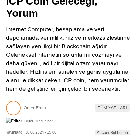
ICP Coin Geleceği,
Pinterest
Yorum
LinkedIn
Internet Computer, hesaplama ve veri
depolamada verimlilik, hız ve merkezsizleştirme
Telegram
sağlayan yenilikçi bir Blockchain ağıdır.
Geleneksel internetin sorunlarını çözmeyi ve
daha güvenli, adil bir dijital ortam yaratmayı
hedefler. Hızlı işlem süreleri ve geniş uygulama
alanı ile dikkat çeken ICP coin, hem yatırımcılar
hem de geliştiriciler için çekici bir seçenektir.
Ömer Ergin
TÜM YAZILARI
Editör:
Mesut İnan
Yayınlandı: 10.06.2024 - 15:00
Altcoin Rehberleri