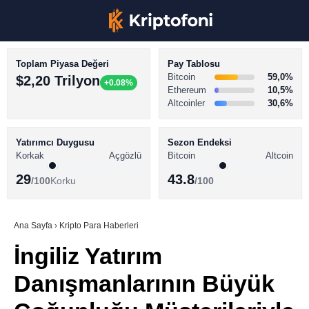
Toplam Piyasa Değeri
Pay Tablosu
Bitcoin
59,0%
$2,20 Trilyon
+0.08%
Ethereum
10,5%
Altcoinler
30,6%
KRİPTO PARA HABERLERİ
Facebook
BİTCOİN HABERLERİ
Yatırımcı Duygusu
Sezon Endeksi
Korkak
Açgözlü
Bitcoin
Altcoin
ALTCOİN HABERLERİ
29
43.8
/100
Korku
/100
AKADEMİ
Instagram
SÖZLÜK
Ana Sayfa
›
Kripto Para Haberleri
İngiliz Yatırım
Youtube
Danışmanlarının Büyük
TikTok