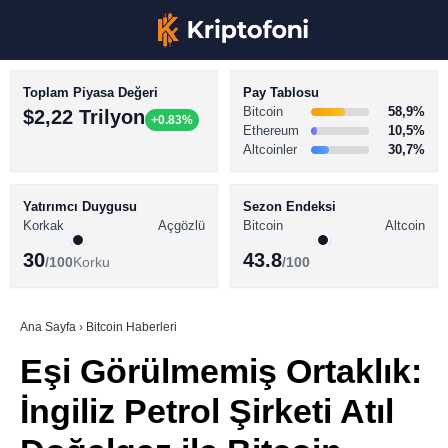
Toplam Piyasa Değeri
Pay Tablosu
Bitcoin
58,9%
$2,22 Trilyon
+0.83%
Ethereum
10,5%
Altcoinler
30,7%
KRİPTO PARA HABERLERİ
Facebook
BİTCOİN HABERLERİ
Yatırımcı Duygusu
Sezon Endeksi
Korkak
Açgözlü
Bitcoin
Altcoin
ALTCOİN HABERLERİ
30
43.8
/100
Korku
/100
AKADEMİ
Instagram
SÖZLÜK
Ana Sayfa
›
Bitcoin Haberleri
Eşi Görülmemiş Ortaklık:
Youtube
İngiliz Petrol Şirketi Atıl
TikTok