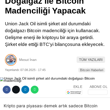
Doğalgaz ile Bitcoin
Pinterest
Madenciliği Yapacak
LinkedIn
Union Jack Oil isimli şirket atıl durumdaki
doğalgazı Bitcoin madenciliği için kullanacak.
Telegram
Gelişme enerji ile kriptoyu bir araya getirdi.
Şirket elde ettiği BTC’yi bilançosuna ekleyecek.
Mesut İnan
TÜM YAZILARI
Yayınlandı: 07.08.2025 - 17:45
Bitcoin Haberleri
EKLE
ABONE OL
Kripto para piyasası demek artık sadece Bitcoin