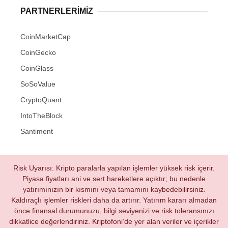
PARTNERLERIMIZ
CoinMarketCap
CoinGecko
CoinGlass
SoSoValue
CryptoQuant
IntoTheBlock
Santiment
Risk Uyarısı: Kripto paralarla yapılan işlemler yüksek risk içerir.
Piyasa fiyatları ani ve sert hareketlere açıktır; bu nedenle
yatırımınızın bir kısmını veya tamamını kaybedebilirsiniz.
Kaldıraçlı işlemler riskleri daha da artırır. Yatırım kararı almadan
önce finansal durumunuzu, bilgi seviyenizi ve risk toleransınızı
dikkatlice değerlendiriniz. Kriptofoni’de yer alan veriler ve içerikler