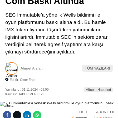
Coin Baskı Altında
Pinterest
SEC Immutable’a yönelik Wells bildirimi ile
LinkedIn
oyun platformunu baskı altına aldı. Bu hamle
IMX token fiyatını düşürürken yatırımcıların
Telegram
ilgisini artırdı. Immutable SEC’in sektöre zarar
verdiğini belirterek agresif yaptırımlara karşı
çıkmayı sürdüreceğini açıkladı.
Ahmet Arslan
TÜM YAZILARI
Editör:
Ömer Ergin
Yayınlandı: 01.11.2024 - 09:00
Altcoin Haberleri
Kaynak: HABER MERKEZI
EKLE
ABONE OL