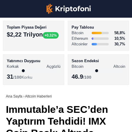
Toplam Piyasa Değeri
Pay Tablosu
Bitcoin
58,8%
$2,22 Trilyon
+0.32%
Ethereum
10,5%
Altcoinler
30,7%
KRİPTO PARA HABERLERİ
Facebook
BİTCOİN HABERLERİ
Yatırımcı Duygusu
Sezon Endeksi
Korkak
Açgözlü
Bitcoin
Altcoin
ALTCOİN HABERLERİ
31
46.9
/100
Korku
/100
AKADEMİ
Instagram
SÖZLÜK
Ana Sayfa
›
Altcoin Haberleri
Immutable’a SEC’den
Youtube
Yaptırım Tehdidi! IMX
TikTok