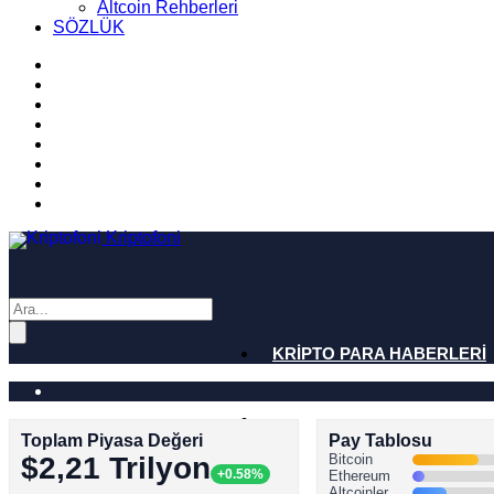
Altcoin Rehberleri
SÖZLÜK
Kriptofoni
KRİPTO PARA HABERLERİ
BİTCOİN HABERLERİ
Toplam Piyasa Değeri
Pay Tablosu
$2,21 Trilyon
Bitcoin
+0.58%
Ethereum
ALTCOİN HABERLERİ
Altcoinler