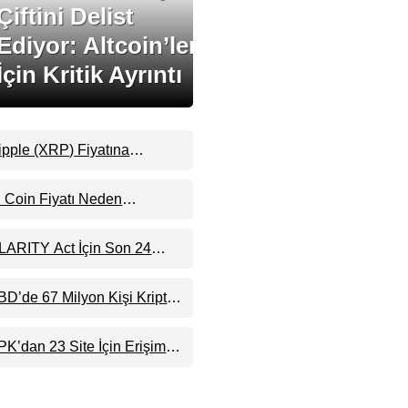
Çiftini Delist
Ediyor: Altcoin’ler
İçin Kritik Ayrıntı
ipple (XRP) Fiyatına
akanlar Bunu Kaçırıyor:
vernorth’tan Dikkat Çeken
i Coin Fiyatı Neden
yarı
ükseldi? RoboPay Ortaklığı
e Güncelleme İyimserliği
LARITY Act İçin Son 24
estekledi
aat: Senato Matematiği
ripto Para Piyasasının
BD’de 67 Milyon Kişi Kripto
eklentisini Bozabilir
ara Sahibi: Ripple’dan “Eski
gılar Yıkıldı” Mesajı
PK’dan 23 Site İçin Erişim
ngeli Kararı