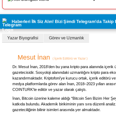
Haberleri İlk Siz Alın! Bizi Şimdi Telegram'da Takip 
Yazar Biyografisi
Görev ve Uzmanlık
Mesut İnan
(
İçerik Editörü ve Yazar
)
Dr. Mesut İnan, 2018’den bu yana kripto para alanında içerik 
gazetecisidir. Sosyoloji alanındaki uzmanlığını kripto para ekos
kazandırmaktadır. Kriptofoni’ye kurucu ortak, içerik editörü ve
medya platformlarda görev alan İnan, 2018–2023 yılları arası
COINTURK’te editör ve yazar olarak çalıştı.
İnan, Bitcoin üzerine kaleme aldığı “Bitcoin Sen Bizim Her Şey
katkıda bulundu. Akademik birikiminin yanı sıra düzenli analiz
gazeteciliğinin bilinir isimleri arasında yer almaktadır.