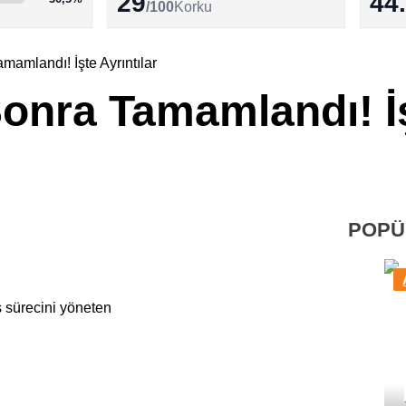
29
44
/100
Korku
mamlandı! İşte Ayrıntılar
Sonra Tamamlandı! İ
POPÜ