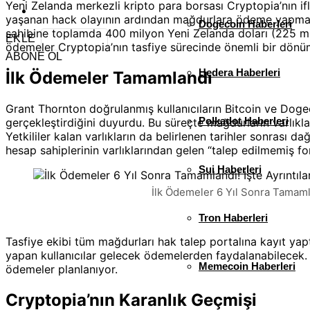
Yeni Zelanda merkezli kripto para borsası Cryptopia’nın if
yaşanan hack olayının ardından mağdurlara ödeme yapmay
Dogecoin Haberleri
sahibine toplamda 400 milyon Yeni Zelanda doları (225 mil
EKLE
ödemeler Cryptopia’nın tasfiye sürecinde önemli bir dönüm
ABONE OL
Hedera Haberleri
İlk Ödemeler Tamamlandı
Grant Thornton doğrulanmış kullanıcıların Bitcoin ve Dogeco
Polkadot Haberleri
gerçekleştirdiğini duyurdu. Bu süreçte mağdurların varlıkla
Yetkililer kalan varlıkların da belirlenen tarihler sonrası da
hesap sahiplerinin varlıklarından gelen “talep edilmemiş fo
Sui Haberleri
İlk Ödemeler 6 Yıl Sonra Tamamlan
Tron Haberleri
Tasfiye ekibi tüm mağdurları hak talep portalına kayıt ya
yapan kullanıcılar gelecek ödemelerden faydalanabilecek. Y
Memecoin Haberleri
ödemeler planlanıyor.
Cryptopia’nın Karanlık Geçmişi