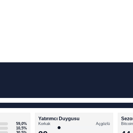
Yatırımcı Duygusu
Sezo
59,0%
Korkak
Açgözlü
Bitcoin
10,5%
30,5%