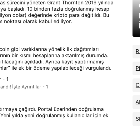
las sürecini yöneten Grant Thornton 2019 yılında
a başladı. 10 binden fazla doğrulanmış hesap
yon dolar) değerinde kripto para dağıtıldı. Bu
 noktası olarak kabul ediliyor.
in gibi varlıklarına yönelik ilk dağıtımları
R
rının bir kısmı hesaplarına aktarılmış durumda.
B
ğıtılacağını açıkladı. Ayrıca kayıt yaptırmamış
E
nlar” ile ek bir ödeme yapılabileceği vurgulandı.
P
U
Y
v
C
dı! İşte Ayrıntılar - 1
D
S
K
A
B
ptırmaya çağırdı. Portal üzerinden doğrulama
P
eni yılda yeni doğrulanmış kullanıcılar için ek
Al
S
E