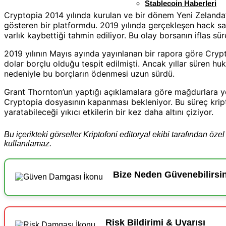
Stablecoin Haberleri
Cryptopia 2014 yılında kurulan ve bir dönem Yeni Zelanda’
gösteren bir platformdu. 2019 yılında gerçekleşen hack sa
varlık kaybettiği tahmin ediliyor. Bu olay borsanın iflas sü
2019 yılının Mayıs ayında yayınlanan bir rapora göre Crypt
dolar borçlu olduğu tespit edilmişti. Ancak yıllar süren hu
nedeniyle bu borçların ödenmesi uzun sürdü.
Grant Thornton’un yaptığı açıklamalara göre mağdurlara yö
Cryptopia dosyasının kapanması bekleniyor. Bu süreç krip
yaratabileceği yıkıcı etkilerin bir kez daha altını çiziyor.
Bu içerikteki görseller Kriptofoni editoryal ekibi tarafından öz
kullanılamaz.
Bize Neden Güvenebilirsi
Risk Bildirimi & Uyarısı