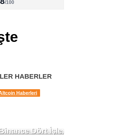
.8
/100
şte
LER HABERLER
Altcoin Haberleri
Binance Dört İşlem