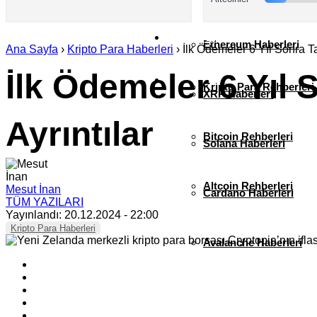
AKADEMİ
Ethereum Haberleri
Ana Sayfa
›
Kripto Para Haberleri
›
İlk Ödemeler 6 Yıl Sonra Ta
İlk Ödemeler 6 Yıl 
SÖZLÜK
Kripto Para Rehberleri
XRP Haberleri
Ayrıntılar
Bitcoin Rehberleri
Solana Haberleri
Altcoin Rehberleri
Mesut İnan
Cardano Haberleri
TÜM YAZILARI
Yayınlandı: 20.12.2024 - 22:00
Kripto Para Haberleri
Avalanche Haberleri
Litecoin Haberleri