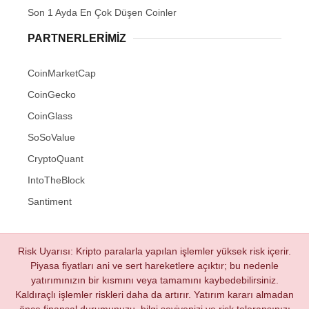
Son 1 Ayda En Çok Düşen Coinler
PARTNERLERIMIZ
CoinMarketCap
CoinGecko
CoinGlass
SoSoValue
CryptoQuant
IntoTheBlock
Santiment
Risk Uyarısı: Kripto paralarla yapılan işlemler yüksek risk içerir.
Piyasa fiyatları ani ve sert hareketlere açıktır; bu nedenle
yatırımınızın bir kısmını veya tamamını kaybedebilirsiniz.
Kaldıraçlı işlemler riskleri daha da artırır. Yatırım kararı almadan
önce finansal durumunuzu, bilgi seviyenizi ve risk toleransınızı