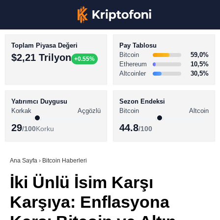
Toplam Piyasa Değeri
Pay Tablosu
Bitcoin
59,0%
$2,21 Trilyon
+0.55%
Ethereum
10,5%
Altcoinler
30,5%
KRİPTO PARA HABERLERİ
Facebook
BİTCOİN HABERLERİ
Yatırımcı Duygusu
Sezon Endeksi
Korkak
Açgözlü
Bitcoin
Altcoin
ALTCOİN HABERLERİ
29
44.8
/100
Korku
/100
AKADEMİ
Instagram
SÖZLÜK
Ana Sayfa
›
Bitcoin Haberleri
İki Ünlü İsim Karşı
Youtube
Karşıya: Enflasyona
TikTok