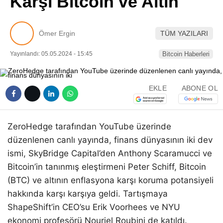
Karşı Bitcoin ve Altın
Pinterest
Ömer Ergin
TÜM YAZILARI
LinkedIn
Yayınlandı: 05.05.2024 - 15:45
Bitcoin Haberleri
Telegram
EKLE
ABONE OL
ZeroHedge tarafından YouTube üzerinde
düzenlenen canlı yayında, finans dünyasının iki dev
ismi, SkyBridge Capital’den Anthony Scaramucci ve
Bitcoin’in tanınmış eleştirmeni Peter Schiff, Bitcoin
(BTC) ve altının enflasyona karşı koruma potansiyeli
hakkında karşı karşıya geldi. Tartışmaya
ShapeShift’in CEO’su Erik Voorhees ve NYU
ekonomi profesörü Nouriel Roubini de katıldı.