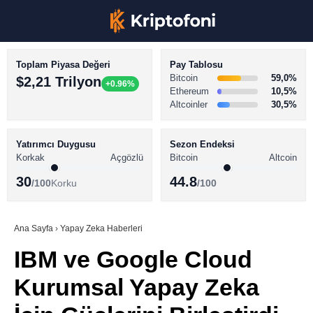
Toplam Piyasa Değeri
Pay Tablosu
Bitcoin
59,0%
$2,21 Trilyon
+0.96%
Ethereum
10,5%
Altcoinler
30,5%
KRİPTO PARA HABERLERİ
Facebook
BİTCOİN HABERLERİ
Yatırımcı Duygusu
Sezon Endeksi
Korkak
Açgözlü
Bitcoin
Altcoin
ALTCOİN HABERLERİ
30
44.8
/100
Korku
/100
AKADEMİ
Instagram
SÖZLÜK
Ana Sayfa
›
Yapay Zeka Haberleri
IBM ve Google Cloud
Youtube
Kurumsal Yapay Zeka
TikTok