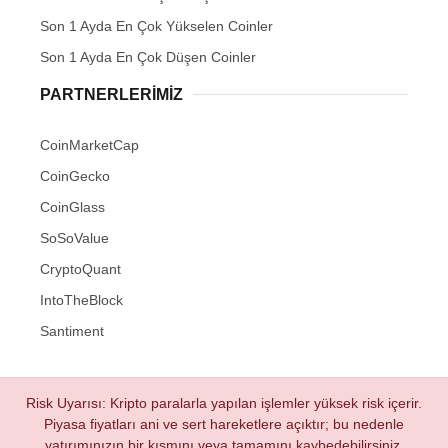
Son 1 Ayda En Çok Yükselen Coinler
Son 1 Ayda En Çok Düşen Coinler
PARTNERLERIMIZ
CoinMarketCap
CoinGecko
CoinGlass
SoSoValue
CryptoQuant
IntoTheBlock
Santiment
Risk Uyarısı: Kripto paralarla yapılan işlemler yüksek risk içerir.
Piyasa fiyatları ani ve sert hareketlere açıktır; bu nedenle
yatırımınızın bir kısmını veya tamamını kaybedebilirsiniz.