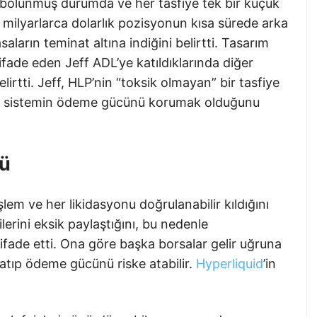
a bölünmüş durumda ve her tasfiye tek bir küçük
 milyarlarca dolarlık pozisyonun kısa sürede arka
aların teminat altına indiğini belirtti. Tasarım
ifade eden Jeff ADL’ye katıldıklarında diğer
lirtti. Jeff, HLP’nin “toksik olmayan” bir tasfiye
cın sistemin ödeme gücünü korumak olduğunu
sü
şlem ve her likidasyonu doğrulanabilir kıldığını
ilerini eksik paylaştığını, bu nedenle
ni ifade etti. Ona göre başka borsalar gelir uğruna
atıp ödeme gücünü riske atabilir.
Hyperliquid
’in