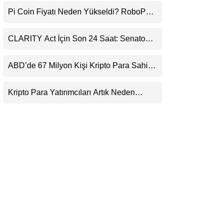
Uyarı
LinkedIn
Pi Coin Fiyatı Neden Yükseldi? RoboPay
Ortaklığı ve Güncelleme İyimserliği
Destekledi
Telegram
CLARITY Act İçin Son 24 Saat: Senato
Matematiği Kripto Para Piyasasının
Beklentisini Bozabilir
ABD’de 67 Milyon Kişi Kripto Para Sahibi:
Ripple’dan “Eski Algılar Yıkıldı” Mesajı
Kripto Para Yatırımcıları Artık Neden
Evlerinde Hedef Alınıyor?