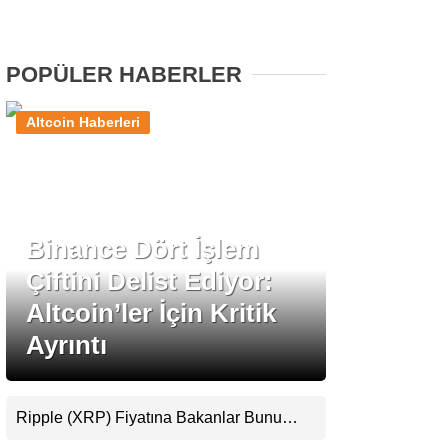
Stablecoin Haberleri
POPÜLER HABERLER
Altcoin Haberleri
Facebook
Binance Dört İşlem
Instagram
Çiftini Delist Ediyor:
Youtube
Altcoin’ler İçin Kritik
Ayrıntı
TikTok
Pinterest
Ripple (XRP) Fiyatına Bakanlar Bunu
Kaçırıyor: Evernorth’tan Dikkat Çeken