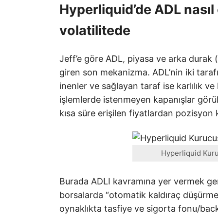
Hyperliquid’de ADL nasıl 
volatilitede
Jeff’e göre ADL, piyasa ve arka durak 
giren son mekanizma. ADL’nin iki tarafı 
inenler ve sağlayan taraf ise karlılık ve 
işlemlerde istenmeyen kapanışlar görüle
kısa süre erişilen fiyatlardan pozisyon
Hyperliquid Kuru
Burada ADLI kavramına yer vermek gere
borsalarda “otomatik kaldıraç düşürme
oynaklıkta tasfiye ve sigorta fonu/ba