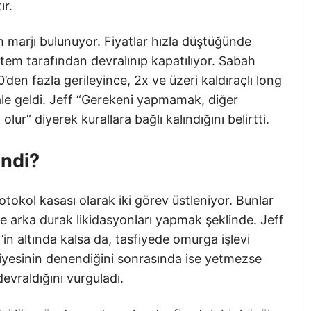
ır.
m marjı bulunuyor. Fiyatlar hızla düştüğünde
stem tarafından devralınıp kapatılıyor. Sabah
den fazla gerileyince, 2x ve üzeri kaldıraçlı long
hâle geldi. Jeff “Gerekeni yapmamak, diğer
lur” diyerek kurallara bağlı kalındığını belirtti.
endi?
otokol kasası olarak iki görev üstleniyor. Bunlar
 ve arka durak likidasyonları yapmak şeklinde. Jeff
’in altında kalsa da, tasfiyede omurga işlevi
iyesinin denendiğini sonrasında ise yetmezse
evraldığını vurguladı.