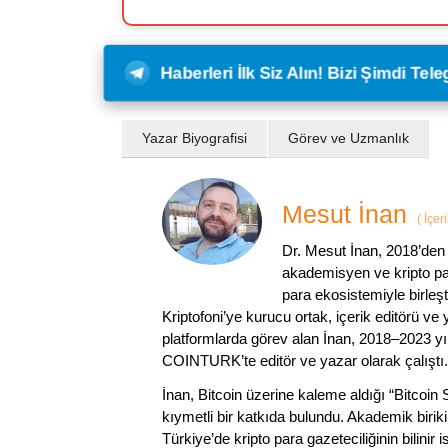
Haberleri İlk Siz Alın! Bizi Şimdi Te
Yazar Biyografisi
Görev ve Uzmanlık
Mesut İnan
(
İçer
Dr. Mesut İnan, 2018’den 
akademisyen ve kripto par
para ekosistemiyle birleşt
Kriptofoni’ye kurucu ortak, içerik editörü ve
platformlarda görev alan İnan, 2018–2023 yı
COINTURK’te editör ve yazar olarak çalıştı.
İnan, Bitcoin üzerine kaleme aldığı “Bitcoin
kıymetli bir katkıda bulundu. Akademik birik
Türkiye’de kripto para gazeteciliğinin bilinir 