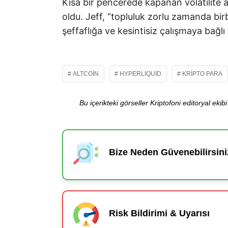
Kısa bir pencerede kapanan volatilite a
oldu. Jeff, “topluluk zorlu zamanda birb
şeffaflığa ve kesintisiz çalışmaya bağlı 
ALTCOIN
HYPERLIQUID
KRIPTO PARA
Bu içerikteki görseller Kriptofoni editoryal ek
Bize Neden Güvenebilirsini
Risk Bildirimi & Uyarısı