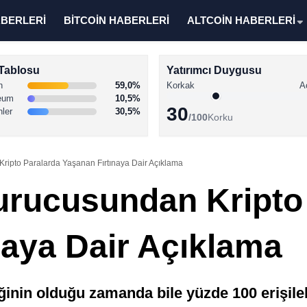
ABERLERİ
BİTCOİN HABERLERİ
ALTCOİN HABERLERİ
Tablosu
Yatırımcı Duygusu
n
59,0%
Korkak
A
eum
10,5%
30
nler
30,5%
/100
Korku
ripto Paralarda Yaşanan Fırtınaya Dair Açıklama
urucusundan Kripto
naya Dair Açıklama
iğinin olduğu zamanda bile yüzde 100 erişilebi