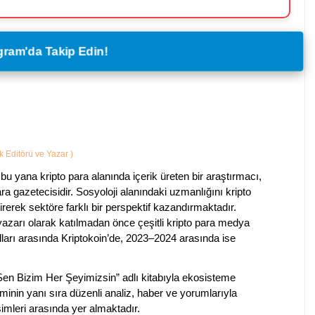
legram'da Takip Edin!
ik Editörü ve Yazar
)
bu yana kripto para alanında içerik üreten bir araştırmacı,
a gazetecisidir. Sosyoloji alanındaki uzmanlığını kripto
irerek sektöre farklı bir perspektif kazandırmaktadır.
 yazarı olarak katılmadan önce çeşitli kripto para medya
lları arasında Kriptokoin’de, 2023–2024 arasında ise
 Sen Bizim Her Şeyimizsin” adlı kitabıyla ekosisteme
iminin yanı sıra düzenli analiz, haber ve yorumlarıyla
isimleri arasında yer almaktadır.