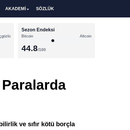
AKADEMİ
SÖZLÜK
Sezon Endeksi
çgözlü
Bitcoin
Altcoin
44.8
/100
Kripto Para Haberleri
Bitcoin Haberleri
 Paralarda
Altcoin Haberleri
Ethereum Haberleri
Solana Haberleri
XRP Haberleri
lirlik ve sıfır kötü borçla
Memecoin Haberleri