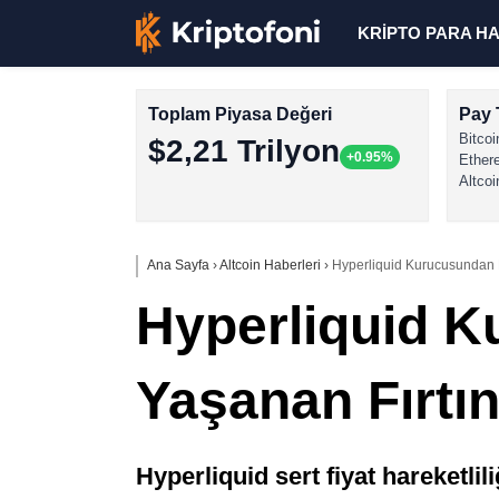
KRİPTO PARA H
Toplam Piyasa Değeri
Pay 
Bitcoi
$2,21 Trilyon
+0.95%
Ether
Altcoi
Ana Sayfa
›
Altcoin Haberleri
›
Hyperliquid Kurucusundan K
Hyperliquid K
Yaşanan Fırtı
Hyperliquid sert fiyat hareketlil