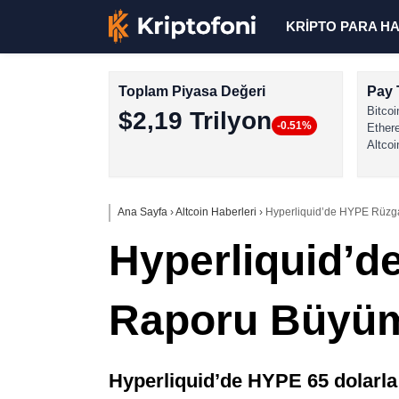
KRİPTO PARA H
Toplam Piyasa Değeri
Pay 
Bitcoi
$2,19 Trilyon
-0.51%
Ether
Altcoi
Ana Sayfa
›
Altcoin Haberleri
›
Hyperliquid’de HYPE Rüzgar
Hyperliquid’d
Raporu Büyüme
Hyperliquid’de HYPE 65 dolarla