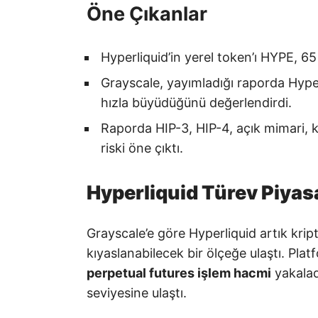
Öne Çıkanlar
Hyperliquid’in yerel token’ı HYPE, 65 
Grayscale, yayımladığı raporda Hyper
hızla büyüdüğünü değerlendirdi.
Raporda HIP-3, HIP-4, açık mimari, k
riski öne çıktı.
Hyperliquid Türev Piyas
Grayscale’e göre Hyperliquid artık krip
kıyaslanabilecek bir ölçeğe ulaştı. Pla
perpetual futures işlem hacmi
yakalad
seviyesine ulaştı.