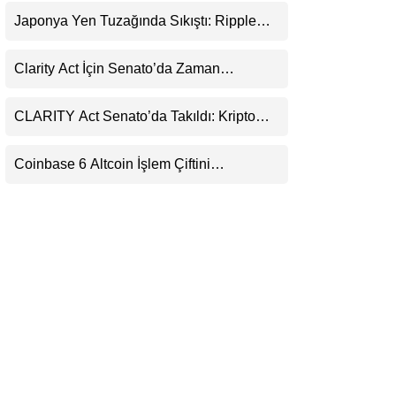
Uyarı
LinkedIn
Japonya Yen Tuzağında Sıkıştı: Ripple
(XRP) Üçüncü Yol Olabilir mi?
Telegram
Clarity Act İçin Senato’da Zaman
Daralıyor
CLARITY Act Senato’da Takıldı: Kripto
Para Piyasası 2027’yi Fiyatlıyor
Coinbase 6 Altcoin İşlem Çiftini
Durduracak