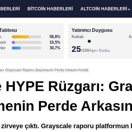
ABERLERİ
BİTCOİN HABERLERİ
ALTCOİN HABERLERİ
Tablosu
Yatırımcı Duygusu
n
58,8%
Korkak
A
eum
10,5%
25
nler
30,7%
/100
Aşırı Korku
ı: Grayscale Raporu Büyümenin Perde Arkasını Anlattı
e HYPE Rüzgarı: Gr
nin Perde Arkasını
 zirveye çıktı. Grayscale raporu platformun