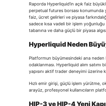
Raporda Hyperliquid’in açık faiz büy
perpetual futures borsası konumunda yer
faiz, ücret gelirleri ve piyasa farkındal
sadece kısa vadeli bir işlem yoğunluğu
tabanına ve daha güçlü bir piyasa algısı
Hyperliquid Neden Büyü
Platformun büyümesindeki ana neden kr
odaklanması. Hyperliquid alım satımı b
yapısını aktif trader deneyimi üzerine 
Hızlı emir girişi, güçlü işlem yürütme, 
arayüz, profesyonel kullanıcıların plat
HIP-3 ve HIP-4 Yeni Kapı