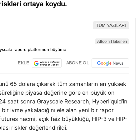
riskleri ortaya koydu.
TÜM YAZILARI
Altcoin Haberleri
EKLE
ABONE OL
 günü 65 dolara çıkarak tüm zamanların en yüksek
sa süreliğine piyasa değerine göre en büyük on
 24 saat sonra Grayscale Research, Hyperliquid’in
ir ivme yakaladığını ele alan yeni bir rapor
futures hacmi, açık faiz büyüklüğü, HIP-3 ve HIP-
lası riskler değerlendirildi.