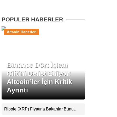
Stablecoin Haberleri
POPÜLER HABERLER
Altcoin Haberleri
Facebook
Binance Dört İşlem
Instagram
Çiftini Delist Ediyor:
Youtube
Altcoin’ler İçin Kritik
Ayrıntı
TikTok
Pinterest
Ripple (XRP) Fiyatına Bakanlar Bunu
Kaçırıyor: Evernorth’tan Dikkat Çeken