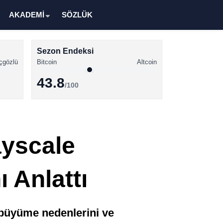
AKADEMİ
SÖZLÜK
Sezon Endeksi
çgözlü
Bitcoin
Altcoin
43.8
/100
Kripto Para Haberleri
Bitcoin Haberleri
ayscale
Altcoin Haberleri
Ethereum Haberleri
 Anlattı
Solana Haberleri
XRP Haberleri
 büyüme nedenlerini ve
Memecoin Haberleri