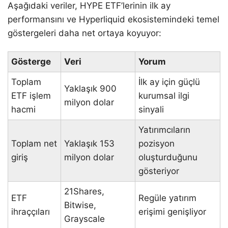
Aşağıdaki veriler, HYPE ETF’lerinin ilk ay
performansını ve Hyperliquid ekosistemindeki temel
göstergeleri daha net ortaya koyuyor:
Gösterge
Veri
Yorum
Toplam
İlk ay için güçlü
Yaklaşık 900
ETF işlem
kurumsal ilgi
milyon dolar
hacmi
sinyali
Yatırımcıların
Toplam net
Yaklaşık 153
pozisyon
giriş
milyon dolar
oluşturduğunu
gösteriyor
21Shares,
ETF
Regüle yatırım
Bitwise,
ihraççıları
erişimi genişliyor
Grayscale