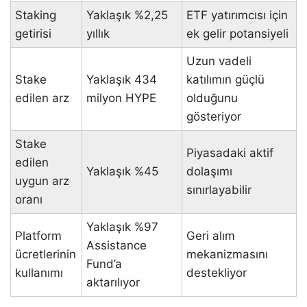
Staking
Yaklaşık %2,25
ETF yatırımcısı için
getirisi
yıllık
ek gelir potansiyeli
Uzun vadeli
Stake
Yaklaşık 434
katılımın güçlü
edilen arz
milyon HYPE
olduğunu
gösteriyor
Stake
Piyasadaki aktif
edilen
Yaklaşık %45
dolaşımı
uygun arz
sınırlayabilir
oranı
Yaklaşık %97
Platform
Geri alım
Assistance
ücretlerinin
mekanizmasını
Fund’a
kullanımı
destekliyor
aktarılıyor