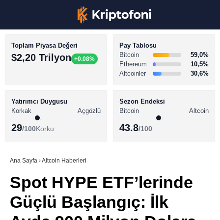
Toplam Piyasa Değeri
Pay Tablosu
Bitcoin
59,0%
$2,20 Trilyon
+0.08%
Ethereum
10,5%
Altcoinler
30,6%
KRİPTO PARA HABERLERİ
Facebook
BİTCOİN HABERLERİ
Yatırımcı Duygusu
Sezon Endeksi
Korkak
Açgözlü
Bitcoin
Altcoin
ALTCOİN HABERLERİ
29
43.8
/100
Korku
/100
AKADEMİ
Instagram
SÖZLÜK
Ana Sayfa
›
Altcoin Haberleri
Spot HYPE ETF’lerinde
Youtube
Güçlü Başlangıç: İlk
TikTok