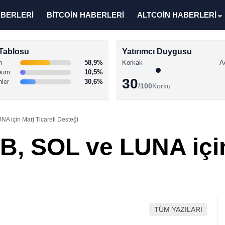
ABERLERİ
BİTCOİN HABERLERİ
ALTCOİN HABERLERİ
Tablosu
Yatırımcı Duygusu
n
58,9%
Korkak
A
eum
10,5%
30
nler
30,6%
/100
Korku
A için Marj Ticareti Desteği
B, SOL ve LUNA için
TÜM YAZILARI