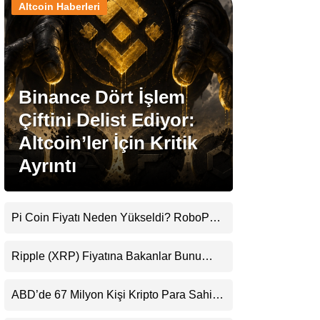
Altcoin Haberleri
Stablecoin Haberleri
Binance Dört İşlem
Facebook
Çiftini Delist Ediyor:
Altcoin’ler İçin Kritik
Ayrıntı
Instagram
Youtube
Pi Coin Fiyatı Neden Yükseldi? RoboPay
Ortaklığı ve Güncelleme İyimserliği
Destekledi
TikTok
Ripple (XRP) Fiyatına Bakanlar Bunu
Kaçırıyor: Evernorth’tan Dikkat Çeken
Uyarı
Pinterest
ABD’de 67 Milyon Kişi Kripto Para Sahibi:
Ripple’dan “Eski Algılar Yıkıldı” Mesajı