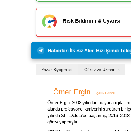
Risk Bildirimi & Uyarısı
Haberleri İlk Siz Alın! Bizi Şimdi Te
Yazar Biyografisi
Görev ve Uzmanlık
Ömer Ergin
(
İçerik Editörü
)
Ömer Ergin, 2008 yılından bu yana dijital me
alanda profesyonel kariyerini sürdüren bir iç
yılında ShiftDelete’de başlamış, 2016–2018 y
görev yapmıştır.