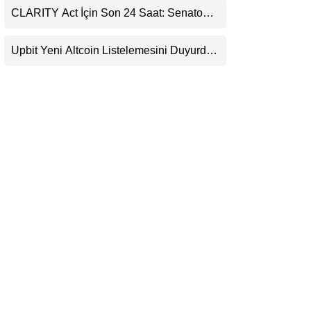
CLARITY Act İçin Son 24 Saat: Senato
LinkedIn
Matematiği Kripto Para Piyasasının
Beklentisini Bozabilir
Upbit Yeni Altcoin Listelemesini Duyurdu:
Telegram
KRW, BTC ve USDT Paritelerinde İşlem
Görecek