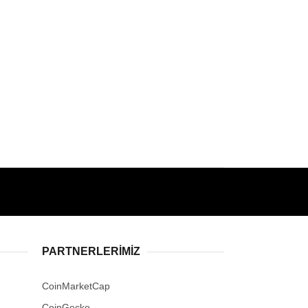
PARTNERLERIMIZ
CoinMarketCap
CoinGecko