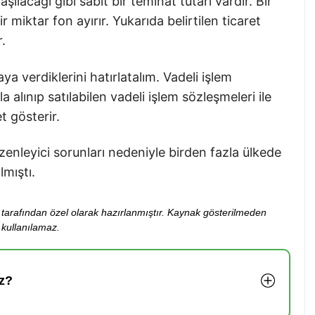
şılacağı gibi sabit bir teminat tutarı vardır. Bir
bir miktar fon ayırır. Yukarıda belirtilen ticaret
.
aya verdiklerini hatırlatalım. Vadeli işlem
a alınıp satılabilen vadeli işlem sözleşmeleri ile
t gösterir.
enleyici sorunları nedeniyle birden fazla ülkede
mıştı.
ibi tarafından özel olarak hazırlanmıştır. Kaynak gösterilmeden
kullanılamaz.
z?