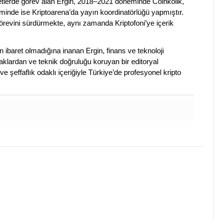
rketlerde görev alan Ergin, 2018–2021 döneminde Coinkolik,
nde ise Kriptoarena’da yayın koordinatörlüğü yapmıştır.
evini sürdürmekte, aynı zamanda Kriptofoni’ye içerik
en ibaret olmadığına inanan Ergin, finans ve teknoloji
klardan ve teknik doğruluğu koruyan bir editoryal
ve şeffaflık odaklı içeriğiyle Türkiye’de profesyonel kripto