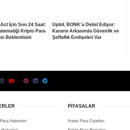
ct İçin Son 24 Saat:
Upbit, BONK’u Delist Ediyor:
tematiği Kripto Para
Kararın Arkasında Güvenlik ve
ın Beklentisini
Şeffaflık Endişeleri Var
ERLER
PIYASALAR
 Para Haberleri
Kripto Para Fiyatları
n Haberleri
Kripto Para Borsaları