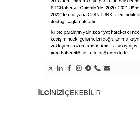
2018’den itibaren kripto para alanındaki şi
BTCHaber ve Coinbilgi’de, 2020–2021 dönemi
2022’den bu yana COINTURK’te editörlük gör
desteği sağlamaktadır.
Kripto paraların yalnızca fiyat hareketlerind
kesişimindeki gelişmeleri doğrulanmış kayna
yaklaşımla okura sunar. Analitik bakış açısı 
para haberciliğine katkı sağlamaktadır.
İLGİNİZİ
ÇEKEBİLİR