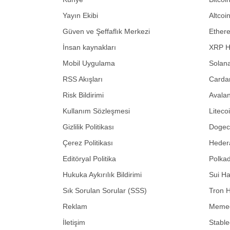
Yayın Ekibi
Altcoi
Güven ve Şeffaflık Merkezi
Ether
İnsan kaynakları
XRP H
Mobil Uygulama
Solana
RSS Akışları
Carda
Risk Bildirimi
Avalan
Kullanım Sözleşmesi
Liteco
Gizlilik Politikası
Dogeco
Çerez Politikası
Hedera
Editöryal Politika
Polkad
Hukuka Aykırılık Bildirimi
Sui Ha
Sık Sorulan Sorular (SSS)
Tron H
Reklam
Memec
İletişim
Stable