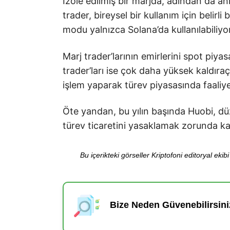
İzole edilmiş bir marjda, adından da anla
trader, bireysel bir kullanım için belirli 
modu yalnızca Solana’da kullanılabiliyor
Marj trader’larının emirlerini spot piyas
trader’ları ise çok daha yüksek kaldıraçl
işlem yaparak türev piyasasında faaliye
Öte yandan, bu yılın başında Huobi, düz
türev ticaretini yasaklamak zorunda kal
Bu içerikteki görseller Kriptofoni editoryal ek
Bize Neden Güvenebilirsini