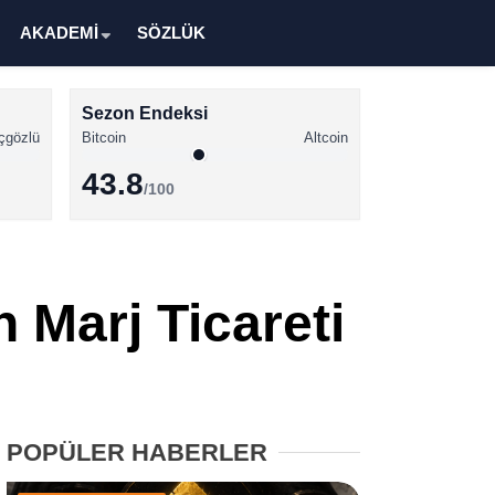
AKADEMİ
SÖZLÜK
Sezon Endeksi
çgözlü
Bitcoin
Altcoin
43.8
/100
Kripto Para Haberleri
Bitcoin Haberleri
 Marj Ticareti
Altcoin Haberleri
Ethereum Haberleri
Solana Haberleri
POPÜLER HABERLER
XRP Haberleri
Memecoin Haberleri