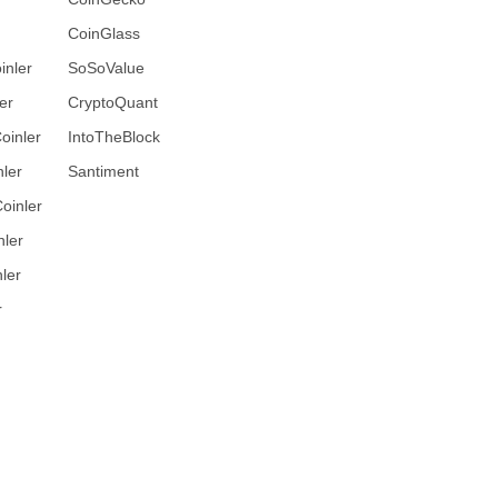
CoinGlass
inler
SoSoValue
er
CryptoQuant
oinler
IntoTheBlock
ler
Santiment
oinler
nler
ler
r