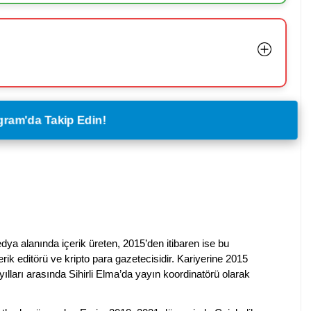
legram'da Takip Edin!
dya alanında içerik üreten, 2015’den itibaren ise bu
erik editörü ve kripto para gazetecisidir. Kariyerine 2015
ılları arasında Sihirli Elma’da yayın koordinatörü olarak