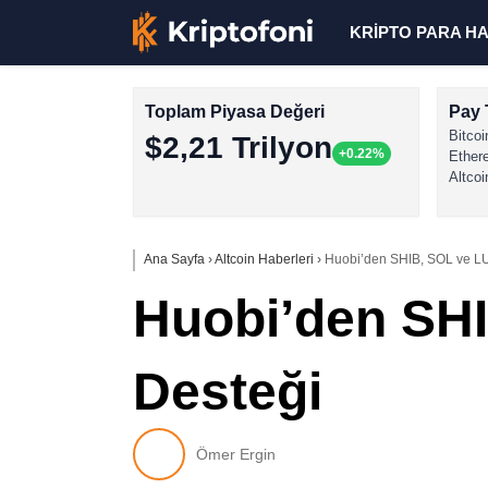
KRİPTO PARA H
Toplam Piyasa Değeri
Pay 
Bitcoi
$2,21 Trilyon
+0.22%
Ether
Altcoi
Ana Sayfa
›
Altcoin Haberleri
›
Huobi’den SHIB, SOL ve LUN
Huobi’den SHI
Desteği
Ömer Ergin