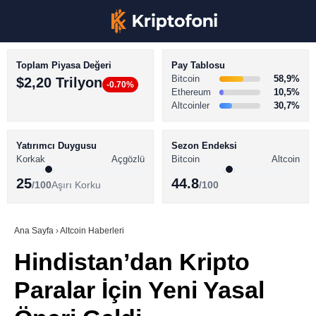
Toplam Piyasa Değeri
Pay Tablosu
Bitcoin
58,9%
$2,20 Trilyon
-0.70%
Ethereum
10,5%
Altcoinler
30,7%
KRİPTO PARA HABERLERİ
Facebook
BİTCOİN HABERLERİ
Yatırımcı Duygusu
Sezon Endeksi
Korkak
Açgözlü
Bitcoin
Altcoin
ALTCOİN HABERLERİ
25
44.8
/100
Aşırı Korku
/100
AKADEMİ
Instagram
SÖZLÜK
Ana Sayfa
›
Altcoin Haberleri
Hindistan’dan Kripto
Youtube
Paralar İçin Yeni Yasal
TikTok