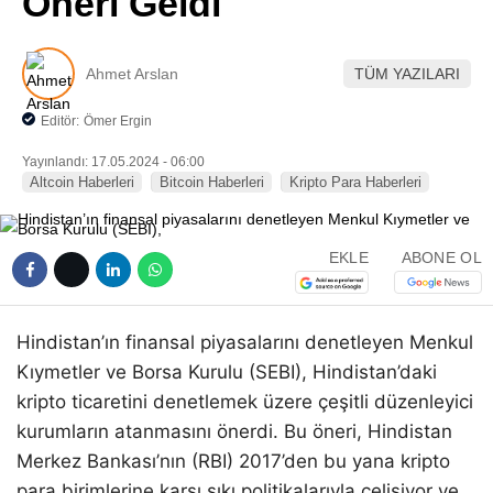
Öneri Geldi
Pinterest
Ahmet Arslan
TÜM YAZILARI
LinkedIn
Editör:
Ömer Ergin
Telegram
Yayınlandı: 17.05.2024 - 06:00
Altcoin Haberleri
Bitcoin Haberleri
Kripto Para Haberleri
EKLE
ABONE OL
Hindistan’ın finansal piyasalarını denetleyen Menkul
Kıymetler ve Borsa Kurulu (SEBI), Hindistan’daki
kripto ticaretini denetlemek üzere çeşitli düzenleyici
kurumların atanmasını önerdi. Bu öneri, Hindistan
Merkez Bankası’nın (RBI) 2017’den bu yana kripto
para birimlerine karşı sıkı politikalarıyla çelişiyor ve