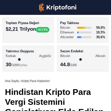
Toplam Piyasa Değeri
Pay Tablosu
Bitcoin
59,0%
$2,21 Trilyon
+0.73%
Ethereum
10,5%
Altcoinler
30,6%
KRİPTO PARA HABERLERİ
Facebook
BİTCOİN HABERLERİ
Yatırımcı Duygusu
Sezon Endeksi
Korkak
Açgözlü
Bitcoin
Altcoin
ALTCOİN HABERLERİ
30
44.8
/100
Korku
/100
AKADEMİ
Instagram
SÖZLÜK
Ana Sayfa
›
Kripto Para Haberleri
Hindistan Kripto Para
Youtube
Vergi Sistemini
TikTok