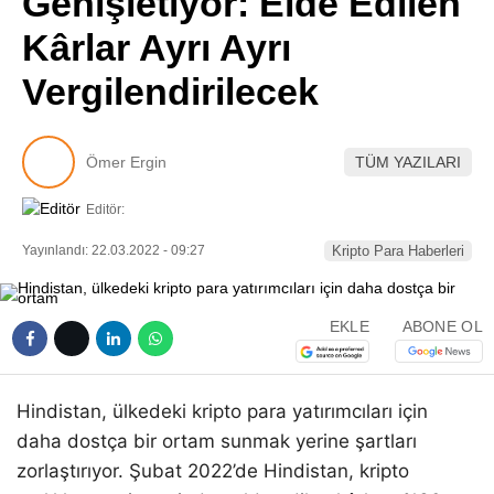
Genişletiyor: Elde Edilen
Pinterest
Kârlar Ayrı Ayrı
Vergilendirilecek
LinkedIn
Telegram
Ömer Ergin
TÜM YAZILARI
Editör:
Yayınlandı: 22.03.2022 - 09:27
Kripto Para Haberleri
EKLE
ABONE OL
Hindistan, ülkedeki kripto para yatırımcıları için
daha dostça bir ortam sunmak yerine şartları
zorlaştırıyor. Şubat 2022’de Hindistan, kripto