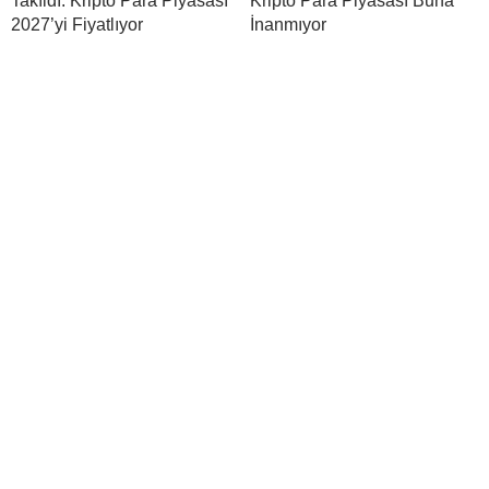
Takıldı: Kripto Para Piyasası
Kripto Para Piyasası Buna
2027’yi Fiyatlıyor
İnanmıyor