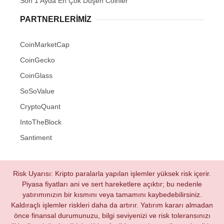
Son 1 Ayda En Çok Düşen Coinler
PARTNERLERIMIZ
CoinMarketCap
CoinGecko
CoinGlass
SoSoValue
CryptoQuant
IntoTheBlock
Santiment
Risk Uyarısı: Kripto paralarla yapılan işlemler yüksek risk içerir.
Piyasa fiyatları ani ve sert hareketlere açıktır; bu nedenle
yatırımınızın bir kısmını veya tamamını kaybedebilirsiniz.
Kaldıraçlı işlemler riskleri daha da artırır. Yatırım kararı almadan
önce finansal durumunuzu, bilgi seviyenizi ve risk toleransınızı