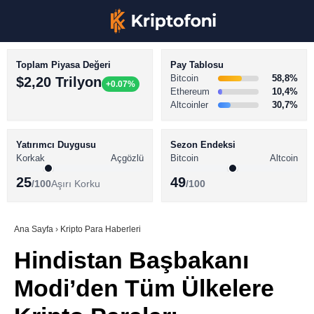
Toplam Piyasa Değeri
Pay Tablosu
Bitcoin
58,8%
$2,20 Trilyon
+0.07%
Ethereum
10,4%
Altcoinler
30,7%
KRİPTO PARA HABERLERİ
Facebook
BİTCOİN HABERLERİ
Yatırımcı Duygusu
Sezon Endeksi
Korkak
Açgözlü
Bitcoin
Altcoin
ALTCOİN HABERLERİ
25
49
/100
Aşırı Korku
/100
AKADEMİ
Instagram
SÖZLÜK
Ana Sayfa
›
Kripto Para Haberleri
Hindistan Başbakanı
Youtube
Modi’den Tüm Ülkelere
TikTok