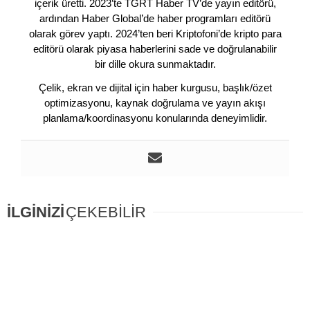
içerik üretti. 2023’te TGRT Haber TV’de yayın editörü,
ardından Haber Global’de haber programları editörü
olarak görev yaptı. 2024’ten beri Kriptofoni’de kripto para
editörü olarak piyasa haberlerini sade ve doğrulanabilir
bir dille okura sunmaktadır.
Çelik, ekran ve dijital için haber kurgusu, başlık/özet
optimizasyonu, kaynak doğrulama ve yayın akışı
planlama/koordinasyonu konularında deneyimlidir.
İLGİNİZİ
ÇEKEBİLİR