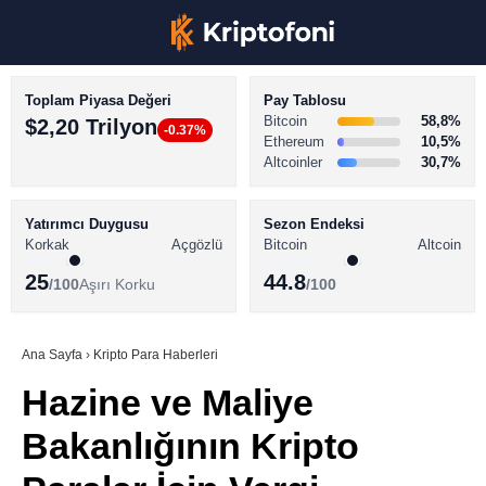
Toplam Piyasa Değeri
Pay Tablosu
Bitcoin
58,8%
$2,20 Trilyon
-0.37%
Ethereum
10,5%
Altcoinler
30,7%
KRİPTO PARA HABERLERİ
Facebook
BİTCOİN HABERLERİ
Yatırımcı Duygusu
Sezon Endeksi
Korkak
Açgözlü
Bitcoin
Altcoin
ALTCOİN HABERLERİ
25
44.8
/100
Aşırı Korku
/100
AKADEMİ
Instagram
SÖZLÜK
Ana Sayfa
›
Kripto Para Haberleri
Hazine ve Maliye
Youtube
Bakanlığının Kripto
TikTok