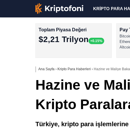
KRİPTO PARA H
Toplam Piyasa Değeri
Pay 
Bitcoi
$2,21 Trilyon
+0.15%
Ether
Altcoi
Ana Sayfa
›
Kripto Para Haberleri
›
Hazine ve Maliye Baka
Hazine ve Mal
Kripto Parala
Türkiye, kripto para işlemlerine