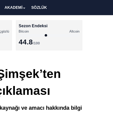
AKADEMİ
SÖZLÜK
Sezon Endeksi
çgözlü
Bitcoin
Altcoin
44.8
/100
Kripto Para Haberleri
Bitcoin Haberleri
Şimşek’ten
Altcoin Haberleri
Ethereum Haberleri
çıklaması
Solana Haberleri
XRP Haberleri
n kaynağı ve amacı hakkında bilgi
Memecoin Haberleri