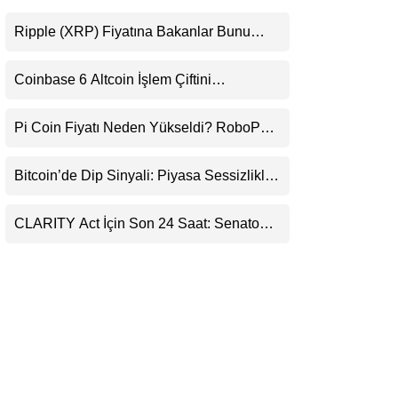
LinkedIn
Ripple (XRP) Fiyatına Bakanlar Bunu
Kaçırıyor: Evernorth’tan Dikkat Çeken
Telegram
Uyarı
Coinbase 6 Altcoin İşlem Çiftini
Durduracak
Pi Coin Fiyatı Neden Yükseldi? RoboPay
Ortaklığı ve Güncelleme İyimserliği
Destekledi
Bitcoin’de Dip Sinyali: Piyasa Sessizlikle
Sıkışıyor
CLARITY Act İçin Son 24 Saat: Senato
Matematiği Kripto Para Piyasasının
Beklentisini Bozabilir