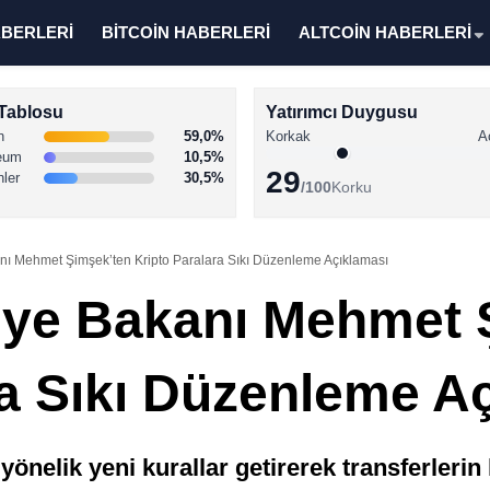
ABERLERİ
BİTCOİN HABERLERİ
ALTCOİN HABERLERİ
Tablosu
Yatırımcı Duygusu
n
59,0%
Korkak
A
eum
10,5%
29
nler
30,5%
/100
Korku
nı Mehmet Şimşek’ten Kripto Paralara Sıkı Düzenleme Açıklaması
iye Bakanı Mehmet 
ra Sıkı Düzenleme A
 yönelik yeni kurallar getirerek transferleri