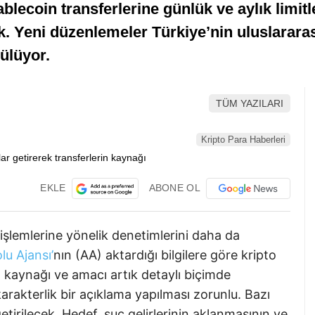
blecoin transferlerine günlük ve aylık limitle
k. Yeni düzenlemeler Türkiye’nin uluslarar
ülüyor.
TÜM YAZILARI
Kripto Para Haberleri
EKLE
ABONE OL
işlemlerine yönelik denetimlerini daha da
u Ajansı’
nın (AA) aktardığı bilgilere göre kripto
n kaynağı ve amacı artık detaylı biçimde
arakterlik bir açıklama yapılması zorunlu. Bazı
etirilecek. Hedef, suç gelirlerinin aklanmasının ve