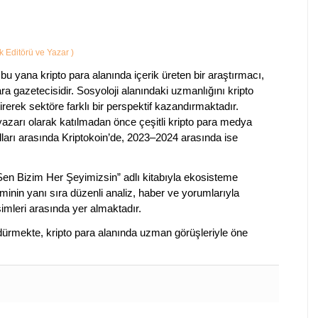
ik Editörü ve Yazar
)
bu yana kripto para alanında içerik üreten bir araştırmacı,
a gazetecisidir. Sosyoloji alanındaki uzmanlığını kripto
irerek sektöre farklı bir perspektif kazandırmaktadır.
 yazarı olarak katılmadan önce çeşitli kripto para medya
lları arasında Kriptokoin’de, 2023–2024 arasında ise
 Sen Bizim Her Şeyimizsin” adlı kitabıyla ekosisteme
iminin yanı sıra düzenli analiz, haber ve yorumlarıyla
isimleri arasında yer almaktadır.
sürdürmekte, kripto para alanında uzman görüşleriyle öne