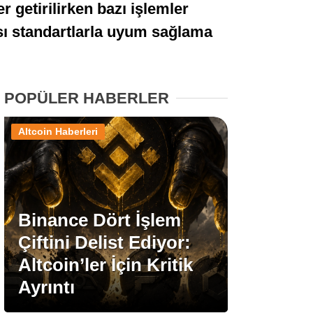
r getirilirken bazı işlemler
Stablecoin Haberleri
ası standartlarla uyum sağlama
Facebook
POPÜLER HABERLER
Altcoin Haberleri
Instagram
Youtube
Binance Dört İşlem
Çiftini Delist Ediyor:
TikTok
Altcoin’ler İçin Kritik
Ayrıntı
Pinterest