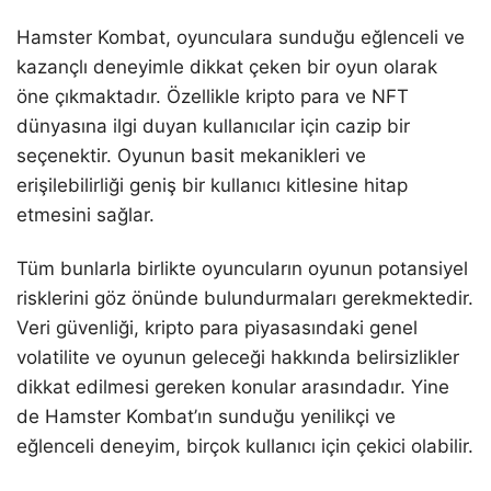
Hamster Kombat, oyunculara sunduğu eğlenceli ve
kazançlı deneyimle dikkat çeken bir oyun olarak
öne çıkmaktadır. Özellikle kripto para ve NFT
dünyasına ilgi duyan kullanıcılar için cazip bir
seçenektir. Oyunun basit mekanikleri ve
erişilebilirliği geniş bir kullanıcı kitlesine hitap
etmesini sağlar.
Tüm bunlarla birlikte oyuncuların oyunun potansiyel
risklerini göz önünde bulundurmaları gerekmektedir.
Veri güvenliği, kripto para piyasasındaki genel
volatilite ve oyunun geleceği hakkında belirsizlikler
dikkat edilmesi gereken konular arasındadır. Yine
de Hamster Kombat’ın sunduğu yenilikçi ve
eğlenceli deneyim, birçok kullanıcı için çekici olabilir.