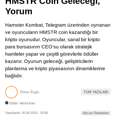
HMSTR Coin Geleceği,
Pinterest
Yorum
LinkedIn
Hamster Kombat, Telegram üzerinden oynanan
ve oyuncuların HMSTR coin kazandığı bir
Telegram
kripto oyunudur. Oyuncular, sanal bir kripto
para borsasının CEO’su olarak stratejik
hamleler yapar ve çeşitli görevlerle ödüller
kazanır. Oyunun geleceği, geliştiricilerin
planlarına ve kripto piyasasının dinamiklerine
bağlıdır.
Ömer Ergin
TÜM YAZILARI
Editör:
Mesut İnan
Yayınlandı: 26.06.2024 - 20:00
Altcoin Rehberleri