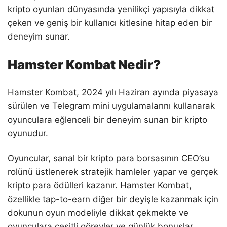
kripto oyunları dünyasında yenilikçi yapısıyla dikkat
çeken ve geniş bir kullanıcı kitlesine hitap eden bir
deneyim sunar.
Hamster Kombat Nedir?
Hamster Kombat, 2024 yılı Haziran ayında piyasaya
sürülen ve Telegram mini uygulamalarını kullanarak
oyunculara eğlenceli bir deneyim sunan bir kripto
oyunudur.
Oyuncular, sanal bir kripto para borsasının CEO’su
rolünü üstlenerek stratejik hamleler yapar ve gerçek
kripto para ödülleri kazanır. Hamster Kombat,
özellikle tap-to-earn diğer bir deyişle kazanmak için
dokunun oyun modeliyle dikkat çekmekte ve
oyunculara çeşitli görevler ve günlük bonuslar