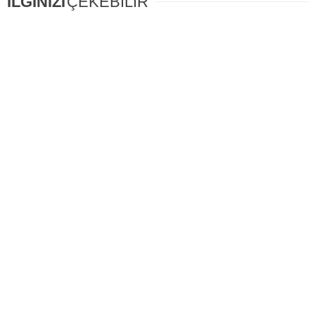
İLGİNİZİ
ÇEKEBİLİR