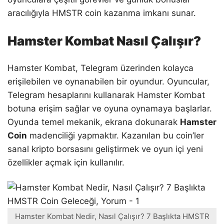
aracılığıyla HMSTR coin kazanma imkanı sunar.
Hamster Kombat Nasıl Çalışır?
Hamster Kombat, Telegram üzerinden kolayca
erişilebilen ve oynanabilen bir oyundur. Oyuncular,
Telegram hesaplarını kullanarak Hamster Kombat
botuna erişim sağlar ve oyuna oynamaya başlarlar.
Oyunda temel mekanik, ekrana dokunarak
Hamster
Coin
madenciliği yapmaktır. Kazanılan bu coin’ler
sanal kripto borsasını geliştirmek ve oyun içi yeni
özellikler açmak için kullanılır.
Hamster Kombat Nedir, Nasıl Çalışır? 7 Başlıkta HMSTR