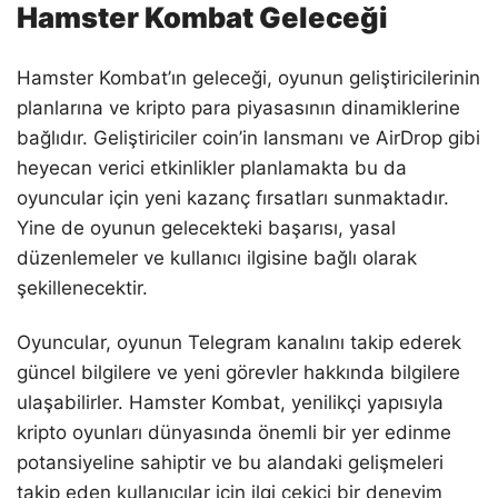
Hamster Kombat Geleceği
Hamster Kombat’ın geleceği, oyunun geliştiricilerinin
planlarına ve kripto para piyasasının dinamiklerine
bağlıdır. Geliştiriciler coin’in lansmanı ve AirDrop gibi
heyecan verici etkinlikler planlamakta bu da
oyuncular için yeni kazanç fırsatları sunmaktadır.
Yine de oyunun gelecekteki başarısı, yasal
düzenlemeler ve kullanıcı ilgisine bağlı olarak
şekillenecektir.
Oyuncular, oyunun Telegram kanalını takip ederek
güncel bilgilere ve yeni görevler hakkında bilgilere
ulaşabilirler. Hamster Kombat, yenilikçi yapısıyla
kripto oyunları dünyasında önemli bir yer edinme
potansiyeline sahiptir ve bu alandaki gelişmeleri
takip eden kullanıcılar için ilgi çekici bir deneyim