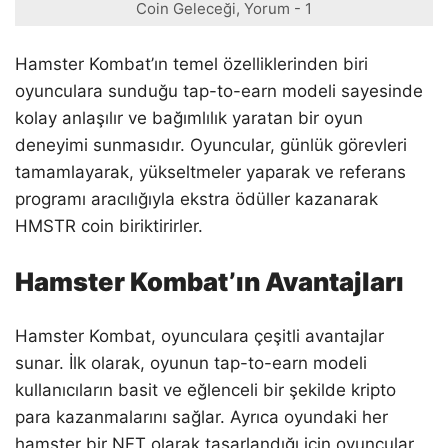
Coin Geleceği, Yorum - 1
Hamster Kombat’ın temel özelliklerinden biri
oyunculara sunduğu tap-to-earn modeli sayesinde
kolay anlaşılır ve bağımlılık yaratan bir oyun
deneyimi sunmasıdır. Oyuncular, günlük görevleri
tamamlayarak, yükseltmeler yaparak ve referans
programı aracılığıyla ekstra ödüller kazanarak
HMSTR coin biriktirirler.
Hamster Kombat’ın Avantajları
Hamster Kombat, oyunculara çeşitli avantajlar
sunar. İlk olarak, oyunun tap-to-earn modeli
kullanıcıların basit ve eğlenceli bir şekilde kripto
para kazanmalarını sağlar. Ayrıca oyundaki her
hamster bir NFT olarak tasarlandığı için oyuncular