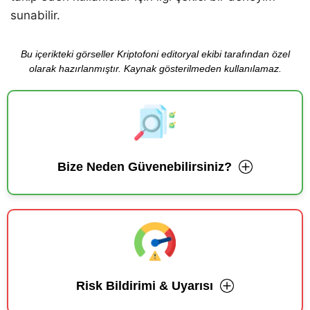
sunabilir.
Bu içerikteki görseller Kriptofoni editoryal ekibi tarafından özel
olarak hazırlanmıştır. Kaynak gösterilmeden kullanılamaz.
Bize Neden Güvenebilirsiniz?
Risk Bildirimi & Uyarısı