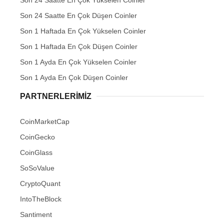
Son 24 Saatte En Çok Düşen Coinler
Son 1 Haftada En Çok Yükselen Coinler
Son 1 Haftada En Çok Düşen Coinler
Son 1 Ayda En Çok Yükselen Coinler
Son 1 Ayda En Çok Düşen Coinler
PARTNERLERIMIZ
CoinMarketCap
CoinGecko
CoinGlass
SoSoValue
CryptoQuant
IntoTheBlock
Santiment