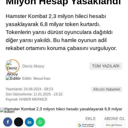
Milyon Hesap Yasaklandı
Pinterest
Hamster Kombat 2,3 milyon hileci hesabı
LinkedIn
yasaklayarak 6,8 milyar token kurtardı.
Tokenlerin yarısı dürüst oyunculara dağıtıldı
Telegram
diğer yarısı yakıldı. Bu hamle oyunun adil
rekabet ortamını koruma çabasını vurguluyor.
Deniz Aksoy
TÜM YAZILARI
Editör:
Mesut İnan
Yayınlandı: 24.09.2024 - 09:23
Altcoin Haberleri
Son Güncelleme: 11.01.2025 - 16:32
Kaynak: HABER MERKEZI
EKLE
ABONE OL