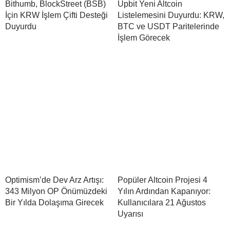
Bithumb, BlockStreet (BSB)
Upbit Yeni Altcoin
İçin KRW İşlem Çifti Desteği
Listelemesini Duyurdu: KRW,
Duyurdu
BTC ve USDT Paritelerinde
İşlem Görecek
Optimism’de Dev Arz Artışı:
Popüler Altcoin Projesi 4
343 Milyon OP Önümüzdeki
Yılın Ardından Kapanıyor:
Bir Yılda Dolaşıma Girecek
Kullanıcılara 21 Ağustos
Uyarısı