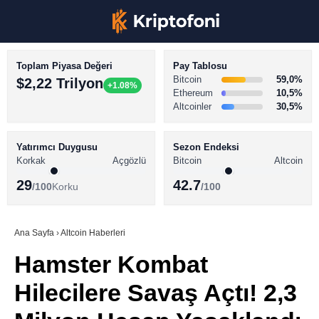
Toplam Piyasa Değeri
Pay Tablosu
Bitcoin
59,0%
$2,22 Trilyon
+1.08%
Ethereum
10,5%
Altcoinler
30,5%
KRİPTO PARA HABERLERİ
Facebook
BİTCOİN HABERLERİ
Yatırımcı Duygusu
Sezon Endeksi
Korkak
Açgözlü
Bitcoin
Altcoin
ALTCOİN HABERLERİ
29
42.7
/100
Korku
/100
AKADEMİ
Instagram
SÖZLÜK
Ana Sayfa
›
Altcoin Haberleri
Hamster Kombat
Youtube
Hilecilere Savaş Açtı! 2,3
TikTok