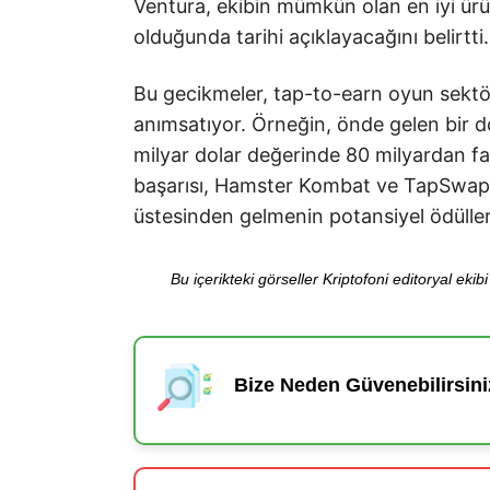
Ventura, ekibin mümkün olan en iyi ür
olduğunda tarihi açıklayacağını belirtti.
Bu gecikmeler, tap-to-earn oyun sektörü
anımsatıyor. Örneğin, önde gelen bir 
milyar dolar değerinde 80 milyardan faz
başarısı, Hamster Kombat ve TapSwap içi
üstesinden gelmenin potansiyel ödülle
Bu içerikteki görseller Kriptofoni editoryal ek
Bize Neden Güvenebilirsini