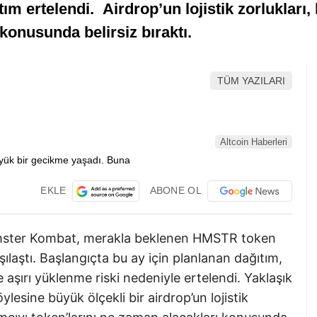
m ertelendi. Airdrop’un lojistik zorlukları, k
konusunda belirsiz bıraktı.
TÜM YAZILARI
Altcoin Haberleri
EKLE
ABONE OL
amster Kombat, merakla beklenen HMSTR token
ılaştı. Başlangıçta bu ay için planlanan dağıtım,
şırı yüklenme riski nedeniyle ertelendi. Yaklaşık
ylesine büyük ölçekli bir airdrop’un lojistik