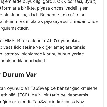
şlemlerde büyük ilgi gördü. OKX borsası, ByBit,
tformlarla birlikte, piyasa öncesi vadeli işlem
e planlarını açıkladı. Bu hamle, token’a olan
, varlıkların resmi olarak piyasaya sürülmeden önce
vurgulamaktadır.
e, HMSTR tokenlerinin %60’ı oyunculara
, piyasa likiditesine ve diğer amaçlara tahsis
sini satmayı planlamadıklarını, bunun yerine
odaklandıklarını belirtti.
r Durum Var
azan oyunu olan TapSwap de benzer gecikmelerle
tkinliği (TGE), belirli bir tarih belirlenmemiş
ğine ertelendi. TapSwap’in kurucusu Naz