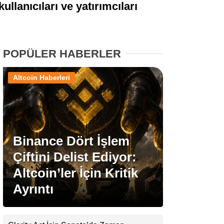
ullanıcıları ve yatırımcıları
Stablecoin Haberleri
POPÜLER HABERLER
Facebook
Altcoin Haberleri
Instagram
Binance Dört İşlem
Youtube
Çiftini Delist Ediyor:
Altcoin’ler İçin Kritik
TikTok
Ayrıntı
Pinterest