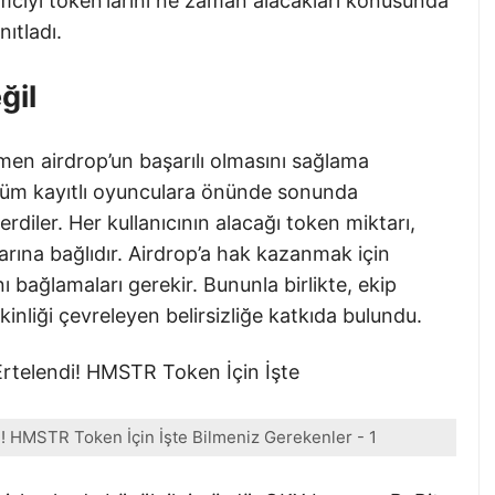
ımcıyı token’larını ne zaman alacakları konusunda
nıtladı.
ğil
n airdrop’un başarılı olmasını sağlama
. Tüm kayıtlı oyunculara önünde sonunda
erdiler. Her kullanıcının alacağı token miktarı,
mlarına bağlıdır. Airdrop’a hak kazanmak için
ı bağlamaları gerekir. Bununla birlikte, ekip
tkinliği çevreleyen belirsizliğe katkıda bulundu.
! HMSTR Token İçin İşte Bilmeniz Gerekenler - 1