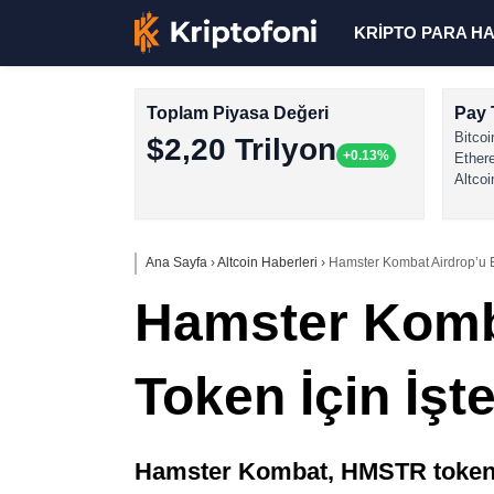
KRİPTO PARA H
Toplam Piyasa Değeri
Pay 
Bitcoi
$2,20 Trilyon
+0.13%
Ether
Altcoi
Ana Sayfa
›
Altcoin Haberleri
›
Hamster Kombat Airdrop’u E
Hamster Komb
Token İçin İşt
Hamster Kombat, HMSTR token a