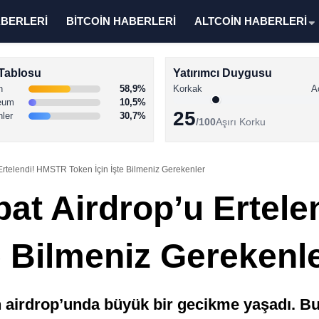
ABERLERİ
BİTCOİN HABERLERİ
ALTCOİN HABERLERİ
Tablosu
Yatırımcı Duygusu
n
58,9%
Korkak
A
eum
10,5%
25
nler
30,7%
/100
Aşırı Korku
rtelendi! HMSTR Token İçin İşte Bilmeniz Gerekenler
at Airdrop’u Ertel
e Bilmeniz Gerekenl
irdrop’unda büyük bir gecikme yaşadı. Bu