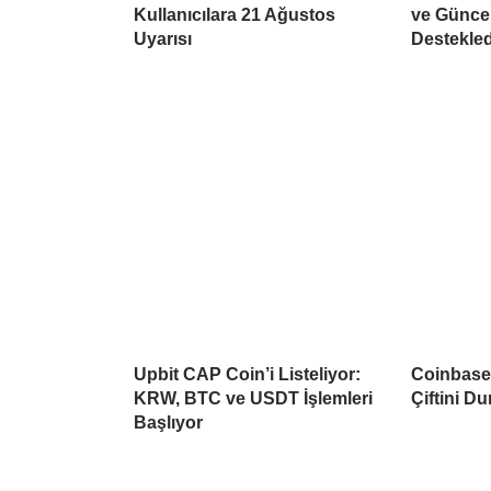
Kullanıcılara 21 Ağustos
ve Güncel
Uyarısı
Destekled
Upbit CAP Coin’i Listeliyor:
Coinbase 
KRW, BTC ve USDT İşlemleri
Çiftini D
Başlıyor