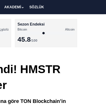
AKADEMİ
SÖZLÜK
Sezon Endeksi
çgözlü
Bitcoin
Altcoin
45.8
/100
Kripto Para Haberleri
Bitcoin Haberleri
endi! HMSTR
Altcoin Haberleri
Ethereum Haberleri
er
Solana Haberleri
XRP Haberleri
na göre TON Blockchain’in
Memecoin Haberleri