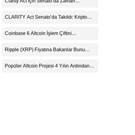
Clarity Act İçin Senato’da Zaman
LinkedIn
Daralıyor
CLARITY Act Senato’da Takıldı: Kripto
Telegram
Para Piyasası 2027’yi Fiyatlıyor
Coinbase 6 Altcoin İşlem Çiftini
Durduracak
Ripple (XRP) Fiyatına Bakanlar Bunu
Kaçırıyor: Evernorth’tan Dikkat Çeken
Uyarı
Popüler Altcoin Projesi 4 Yılın Ardından
Kapanıyor: Kullanıcılara 21 Ağustos
Uyarısı