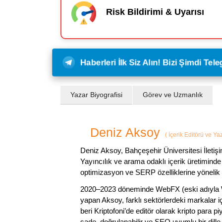
Risk Bildirimi & Uyarısı
Haberleri İlk Siz Alın! Bizi Şimdi Te
Yazar Biyografisi
Görev ve Uzmanlık
Deniz Aksoy
(
İçerik Editörü ve Ya
Deniz Aksoy, Bahçeşehir Üniversitesi İletiş
Yayıncılık ve arama odaklı içerik üretiminde 
optimizasyon ve SERP özelliklerine yönelik
2020–2023 döneminde WebFX (eski adıyla W
yapan Aksoy, farklı sektörlerdeki markalar i
beri Kriptofoni’de editör olarak kripto para 
sade, doğrulanabilir ve SEO uyumlu bir dill