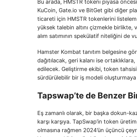
Bu arada, HMSTR tokenı piyasa öncesi i
KuCoin, Gate.io ve BitGet gibi diğer pla
ticareti için HMSTR tokenlerini listelem
yüksek talebin altını çizmekle birlikte
alım satımının spekülatif niteliğini de 
Hamster Kombat tanıtım belgesine gör
dağıtılacak, geri kalanı ise ortaklıklara
edilecek. Geliştirme ekibi, token tahsi
sürdürülebilir bir iş modeli oluşturmaya 
Tapswap’te de Benzer Bi
Eş zamanlı olarak, bir başka dokun-k
karşı karşıya. TapSwap’in token üretim e
olmasına rağmen 2024’ün üçüncü çeyre