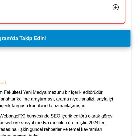
legram'da Takip Edin!
zar
)
im Fakültesi Yeni Medya mezunu bir içerik editörüdür.
anahtar kelime araştırması, arama niyeti analizi, sayfa içi
 içerik kurgusu konularında uzmanlaşmıştır.
ebpageFX) bünyesinde SEO içerik editörü olarak görev
çin web ve sosyal medya metinleri üretmiştir. 2024’ten
piyasasına ilişkin güncel rehberler ve temel kavramları
e okura sunmaktadır.