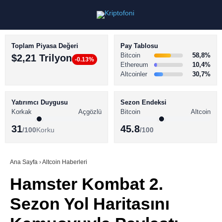
Toplam Piyasa Değeri
Pay Tablosu
Bitcoin
58,8%
$2,21 Trilyon
-0.13%
Ethereum
10,4%
Altcoinler
30,7%
KRİPTO PARA HABERLERİ
Facebook
BİTCOİN HABERLERİ
Yatırımcı Duygusu
Sezon Endeksi
Korkak
Açgözlü
Bitcoin
Altcoin
ALTCOİN HABERLERİ
31
45.8
/100
Korku
/100
AKADEMİ
Instagram
SÖZLÜK
Ana Sayfa
›
Altcoin Haberleri
Hamster Kombat 2.
Youtube
Sezon Yol Haritasını
TikTok