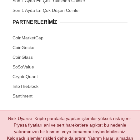
Son 1 Ayda En Çok Yükselen Coinler
Son 1 Ayda En Çok Düşen Coinler
PARTNERLERIMIZ
CoinMarketCap
CoinGecko
CoinGlass
SoSoValue
CryptoQuant
IntoTheBlock
Santiment
Risk Uyarısı: Kripto paralarla yapılan işlemler yüksek risk içerir.
Piyasa fiyatları ani ve sert hareketlere açıktır; bu nedenle
yatırımınızın bir kısmını veya tamamını kaybedebilirsiniz.
Kaldıraçlı işlemler riskleri daha da artırır. Yatırım kararı almadan