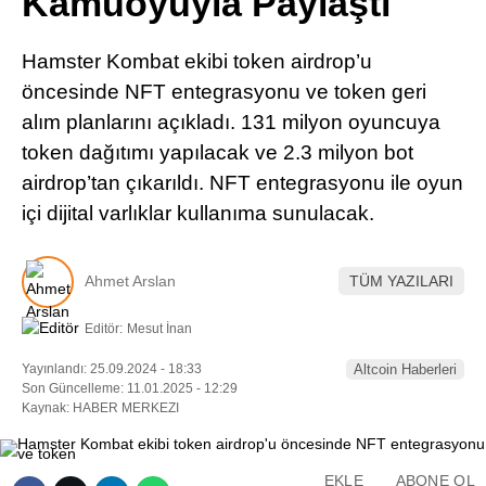
Kamuoyuyla Paylaştı
Pinterest
Hamster Kombat ekibi token airdrop’u
LinkedIn
öncesinde NFT entegrasyonu ve token geri
alım planlarını açıkladı. 131 milyon oyuncuya
Telegram
token dağıtımı yapılacak ve 2.3 milyon bot
airdrop’tan çıkarıldı. NFT entegrasyonu ile oyun
içi dijital varlıklar kullanıma sunulacak.
Ahmet Arslan
TÜM YAZILARI
Editör:
Mesut İnan
Yayınlandı: 25.09.2024 - 18:33
Altcoin Haberleri
Son Güncelleme: 11.01.2025 - 12:29
Kaynak: HABER MERKEZI
EKLE
ABONE OL