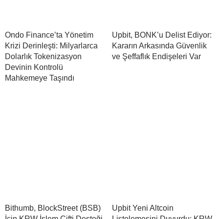
Ondo Finance’ta Yönetim
Upbit, BONK’u Delist Ediyor:
Krizi Derinleşti: Milyarlarca
Kararın Arkasında Güvenlik
Dolarlık Tokenizasyon
ve Şeffaflık Endişeleri Var
Devinin Kontrolü
Mahkemeye Taşındı
Bithumb, BlockStreet (BSB)
Upbit Yeni Altcoin
İçin KRW İşlem Çifti Desteği
Listelemesini Duyurdu: KRW,