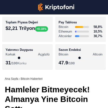
Toplam Piyasa Değeri
Pay Tablosu
Bitcoin
58,8%
$2,21 Trilyon
+0.18%
Ethereum
10,5%
Altcoinler
30,7%
KRİPTO PARA HABERLERİ
Facebook
BİTCOİN HABERLERİ
Yatırımcı Duygusu
Sezon Endeksi
Korkak
Açgözlü
Bitcoin
Altcoin
ALTCOİN HABERLERİ
31
47.9
/100
Korku
/100
AKADEMİ
Instagram
SÖZLÜK
Ana Sayfa
›
Bitcoin Haberleri
Hamleler Bitmeyecek!
Youtube
Almanya Yine Bitcoin
TikTok