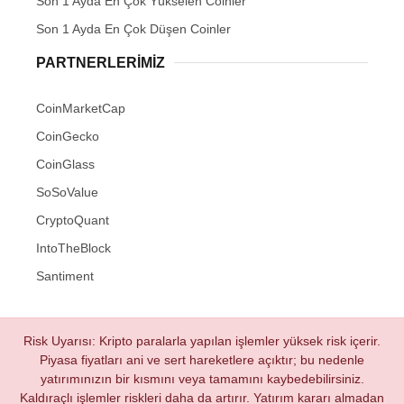
Son 1 Ayda En Çok Yükselen Coinler
Son 1 Ayda En Çok Düşen Coinler
PARTNERLERIMIZ
CoinMarketCap
CoinGecko
CoinGlass
SoSoValue
CryptoQuant
IntoTheBlock
Santiment
Risk Uyarısı: Kripto paralarla yapılan işlemler yüksek risk içerir.
Piyasa fiyatları ani ve sert hareketlere açıktır; bu nedenle
yatırımınızın bir kısmını veya tamamını kaybedebilirsiniz.
Kaldıraçlı işlemler riskleri daha da artırır. Yatırım kararı almadan