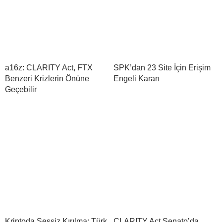
a16z: CLARITY Act, FTX
SPK’dan 23 Site İçin Erişim
Benzeri Krizlerin Önüne
Engeli Kararı
Geçebilir
Kriptoda Sessiz Kırılma: Türk
CLARITY Act Senato’da