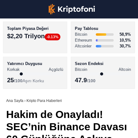
Toplam Piyasa Değeri
Pay Tablosu
Bitcoin
58,9%
$2,20 Trilyon
-0.13%
Ethereum
10,5%
Altcoinler
30,7%
KRİPTO PARA HABERLERİ
Facebook
BİTCOİN HABERLERİ
Yatırımcı Duygusu
Sezon Endeksi
Korkak
Açgözlü
Bitcoin
Altcoin
ALTCOİN HABERLERİ
25
47.9
/100
Aşırı Korku
/100
AKADEMİ
Instagram
SÖZLÜK
Ana Sayfa
›
Kripto Para Haberleri
Hakim de Onayladı!
Youtube
SEC’nin Binance Davası
TikTok