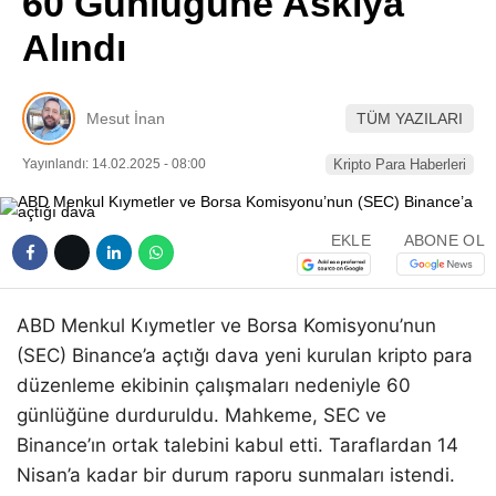
60 Günlüğüne Askıya
Pinterest
Alındı
LinkedIn
Mesut İnan
TÜM YAZILARI
Telegram
Yayınlandı: 14.02.2025 - 08:00
Kripto Para Haberleri
EKLE
ABONE OL
ABD Menkul Kıymetler ve Borsa Komisyonu’nun
(SEC) Binance’a açtığı dava yeni kurulan kripto para
düzenleme ekibinin çalışmaları nedeniyle 60
günlüğüne durduruldu. Mahkeme, SEC ve
Binance’ın ortak talebini kabul etti. Taraflardan 14
Nisan’a kadar bir durum raporu sunmaları istendi.