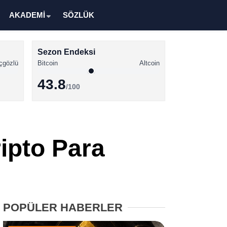
AKADEMİ
SÖZLÜK
Sezon Endeksi
çgözlü
Bitcoin
Altcoin
43.8
/100
Kripto Para Haberleri
Bitcoin Haberleri
ipto Para
Altcoin Haberleri
Ethereum Haberleri
Solana Haberleri
POPÜLER HABERLER
XRP Haberleri
Memecoin Haberleri