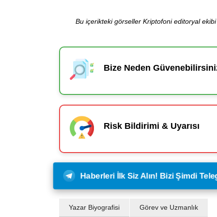
Bu içerikteki görseller Kriptofoni editoryal ek
Bize Neden Güvenebilirsini
Risk Bildirimi & Uyarısı
Haberleri İlk Siz Alın! Bizi Şimdi Te
Yazar Biyografisi
Görev ve Uzmanlık