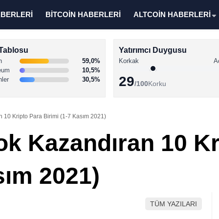
ABERLERİ
BİTCOİN HABERLERİ
ALTCOİN HABERLERİ
Tablosu
Yatırımcı Duygusu
n
59,0%
Korkak
A
eum
10,5%
29
nler
30,5%
/100
Korku
 10 Kripto Para Birimi (1-7 Kasım 2021)
ok Kazandıran 10 Kr
sım 2021)
TÜM YAZILARI