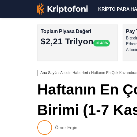
KRİPTO PARA H
Toplam Piyasa Değeri
Pay 
Bitcoi
$2,21 Trilyon
+0.48%
Ether
Altcoi
Ana Sayfa
›
Altcoin Haberleri
›
Haftanın En Çok Kazandıran
Haftanın En Ç
Birimi (1-7 Ka
Ömer Ergin