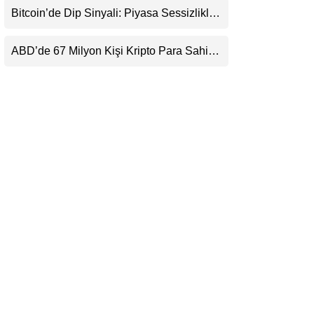
Beklentisini Bozabilir
Bitcoin’de Dip Sinyali: Piyasa Sessizlikle
LinkedIn
Sıkışıyor
ABD’de 67 Milyon Kişi Kripto Para Sahibi:
Telegram
Ripple’dan “Eski Algılar Yıkıldı” Mesajı