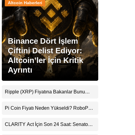
Altcoin Haberleri
Stablecoin Haberleri
Binance Dört İşlem
Facebook
Çiftini Delist Ediyor:
Altcoin’ler İçin Kritik
Ayrıntı
Instagram
Youtube
Ripple (XRP) Fiyatına Bakanlar Bunu
Kaçırıyor: Evernorth’tan Dikkat Çeken
Uyarı
TikTok
Pi Coin Fiyatı Neden Yükseldi? RoboPay
Ortaklığı ve Güncelleme İyimserliği
Destekledi
Pinterest
CLARITY Act İçin Son 24 Saat: Senato
Matematiği Kripto Para Piyasasının