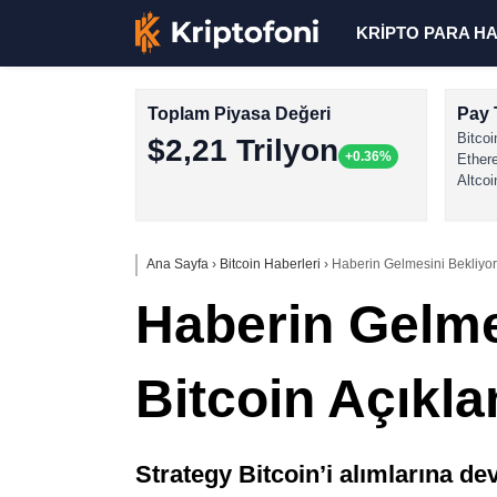
KRİPTO PARA H
Toplam Piyasa Değeri
Pay 
Bitcoi
$2,21 Trilyon
+0.36%
Ether
Altcoi
Ana Sayfa
›
Bitcoin Haberleri
›
Haberin Gelmesini Bekliyor
Haberin Gelme
Bitcoin Açıkl
Strategy Bitcoin’i alımlarına de