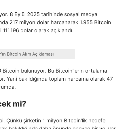
iyor. 8 Eylül 2025 tarihinde sosyal medya
mda 217 milyon dolar harcanarak 1.955 Bitcoin
i 111.196 dolar olarak açıklandı.
’ın Bitcoin Alım Açıklaması
60 Bitcoin bulunuyor. Bu Bitcoin’lerin ortalama
iyor. Yani bakıldığında toplam harcama olarak 47
urumda.
cek mi?
. Çünkü şirketin 1 milyon Bitcoin’lik hedefe
larak bakıldığında daha önünde epeyce bir yol var