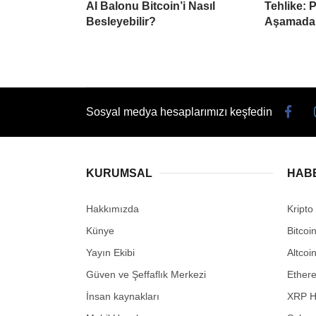
AI Balonu Bitcoin’i Nasıl
Tehlike: 
Besleyebilir?
Aşamada
Sosyal medya hesaplarımızı keşfedin
KURUMSAL
HAB
Hakkımızda
Kripto
Künye
Bitcoi
Yayın Ekibi
Altcoi
Güven ve Şeffaflık Merkezi
Ether
İnsan kaynakları
XRP H