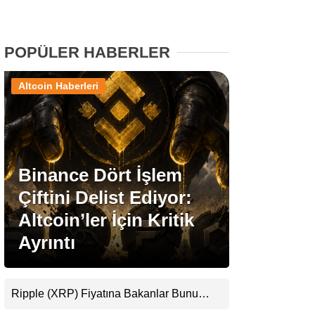
Stablecoin Haberleri
POPÜLER HABERLER
Altcoin Haberleri
Facebook
Binance Dört İşlem
Instagram
Çiftini Delist Ediyor:
Youtube
Altcoin’ler İçin Kritik
Ayrıntı
TikTok
Pinterest
Ripple (XRP) Fiyatına Bakanlar Bunu
Kaçırıyor: Evernorth’tan Dikkat Çeken