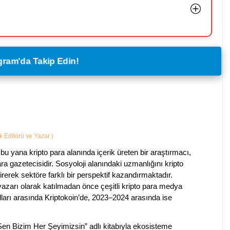
legram'da Takip Edin!
ik Editörü ve Yazar
)
bu yana kripto para alanında içerik üreten bir araştırmacı,
a gazetecisidir. Sosyoloji alanındaki uzmanlığını kripto
irerek sektöre farklı bir perspektif kazandırmaktadır.
 yazarı olarak katılmadan önce çeşitli kripto para medya
lları arasında Kriptokoin’de, 2023–2024 arasında ise
 Sen Bizim Her Şeyimizsin” adlı kitabıyla ekosisteme