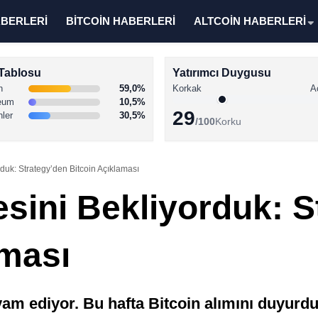
ABERLERİ
BİTCOİN HABERLERİ
ALTCOİN HABERLERİ
Tablosu
Yatırımcı Duygusu
n
59,0%
Korkak
A
eum
10,5%
29
nler
30,5%
/100
Korku
duk: Strategy’den Bitcoin Açıklaması
sini Bekliyorduk: S
aması
vam ediyor. Bu hafta Bitcoin alımını duyurdu