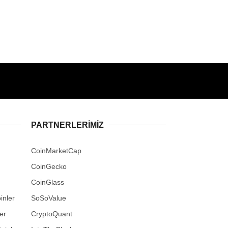
PARTNERLERIMIZ
CoinMarketCap
CoinGecko
CoinGlass
inler
SoSoValue
er
CryptoQuant