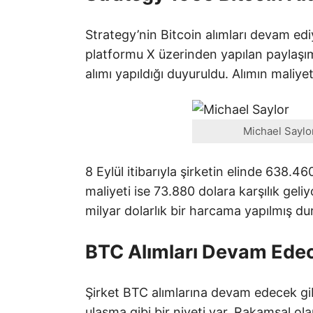
Strategy’nin Bitcoin alımları devam ed
platformu X üzerinden yapılan paylaşı
alımı yapıldığı duyuruldu. Alımın maliyet
Michael Saylor
8 Eylül itibarıyla şirketin elinde 638.4
maliyeti ise 73.880 dolara karşılık gel
milyar dolarlık bir harcama yapılmış d
BTC Alımları Devam Ede
Şirket BTC alımlarına devam edecek gibi
ulaşma gibi bir niyeti var. Rakamsal o