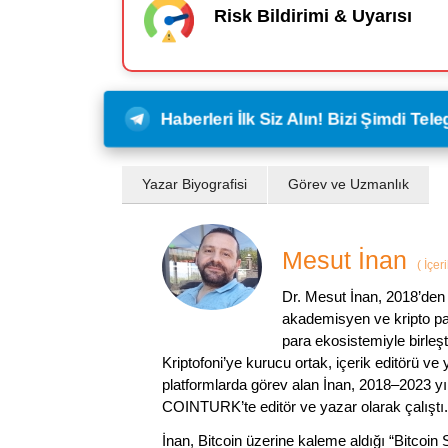
Risk Bildirimi & Uyarısı
Haberleri İlk Siz Alın! Bizi Şimdi Te
Yazar Biyografisi
Görev ve Uzmanlık
Mesut İnan
(
İçer
Dr. Mesut İnan, 2018’den 
akademisyen ve kripto par
para ekosistemiyle birleşt
Kriptofoni’ye kurucu ortak, içerik editörü ve
platformlarda görev alan İnan, 2018–2023 yı
COINTURK’te editör ve yazar olarak çalıştı.
İnan, Bitcoin üzerine kaleme aldığı “Bitcoin