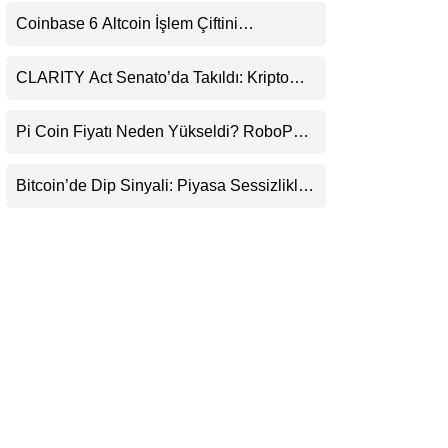
Uyarı
LinkedIn
Coinbase 6 Altcoin İşlem Çiftini
Durduracak
Telegram
CLARITY Act Senato’da Takıldı: Kripto
Para Piyasası 2027’yi Fiyatlıyor
Pi Coin Fiyatı Neden Yükseldi? RoboPay
Ortaklığı ve Güncelleme İyimserliği
Destekledi
Bitcoin’de Dip Sinyali: Piyasa Sessizlikle
Sıkışıyor