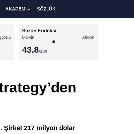
AKADEMİ
SÖZLÜK
Sezon Endeksi
çgözlü
Bitcoin
Altcoin
43.8
/100
Kripto Para Haberleri
Bitcoin Haberleri
trategy’den
Altcoin Haberleri
Ethereum Haberleri
Solana Haberleri
XRP Haberleri
. Şirket 217 milyon dolar
Memecoin Haberleri