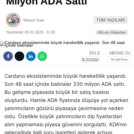
Milyon ADA Sattı
Pinterest
Mesut İnan
TÜM YAZILARI
LinkedIn
Yayınlandı: 05.02.2025 - 11:00
Altcoin Haberleri
Telegram
EKLE
ABONE OL
Cardano ekosisteminde büyük hareketlilik yaşandı.
Son 48 saat içinde balinalar 330 milyon ADA sattı.
Bu gelişme piyasada büyük bir satış baskısı
oluşturdu. Hamle ADA fiyatında düşüşe yol açarken
yatırımcıların gözünü piyasaya çevirmesine neden
oldu. Özellikle büyük yatırımcıların dip fiyatlardan
alım yapmaması piyasa güvenini sorgulattı. ADA’nın
geleceğiyle ilgili soru işaretleri giderek artıyor.