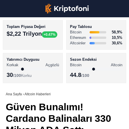
Toplam Piyasa Değeri
Pay Tablosu
Bitcoin
58,9%
$2,22 Trilyon
+0.47%
Ethereum
10,5%
Altcoinler
30,6%
KRİPTO PARA HABERLERİ
Facebook
BİTCOİN HABERLERİ
Yatırımcı Duygusu
Sezon Endeksi
Korkak
Açgözlü
Bitcoin
Altcoin
ALTCOİN HABERLERİ
30
44.8
/100
Korku
/100
AKADEMİ
Instagram
SÖZLÜK
Ana Sayfa
›
Altcoin Haberleri
Güven Bunalımı!
Youtube
Cardano Balinaları 330
TikTok