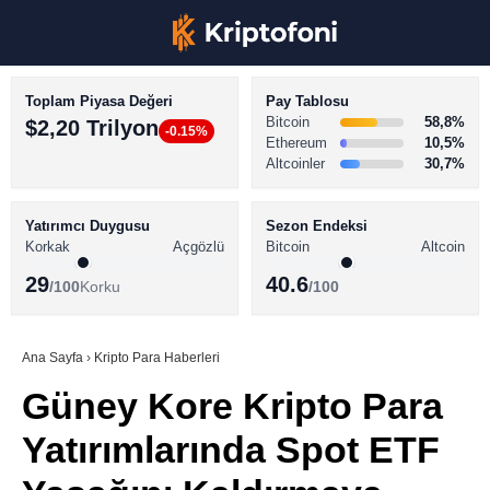
Toplam Piyasa Değeri
Pay Tablosu
Bitcoin
58,8%
$2,20 Trilyon
-0.15%
Ethereum
10,5%
Altcoinler
30,7%
KRİPTO PARA HABERLERİ
Facebook
BİTCOİN HABERLERİ
Yatırımcı Duygusu
Sezon Endeksi
Korkak
Açgözlü
Bitcoin
Altcoin
ALTCOİN HABERLERİ
29
40.6
/100
Korku
/100
AKADEMİ
Instagram
SÖZLÜK
Ana Sayfa
›
Kripto Para Haberleri
Güney Kore Kripto Para
Youtube
Yatırımlarında Spot ETF
TikTok