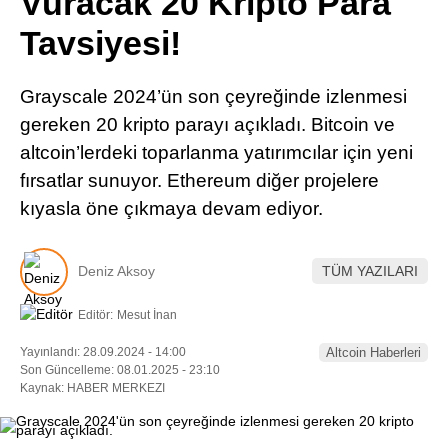
Vuracak 20 Kripto Para
Pinterest
Tavsiyesi!
LinkedIn
Grayscale 2024’ün son çeyreğinde izlenmesi
gereken 20 kripto parayı açıkladı. Bitcoin ve
Telegram
altcoin’lerdeki toparlanma yatırımcılar için yeni
fırsatlar sunuyor. Ethereum diğer projelere
kıyasla öne çıkmaya devam ediyor.
Deniz Aksoy
TÜM YAZILARI
Editör:
Mesut İnan
Yayınlandı: 28.09.2024 - 14:00
Altcoin Haberleri
Son Güncelleme: 08.01.2025 - 23:10
Kaynak: HABER MERKEZI