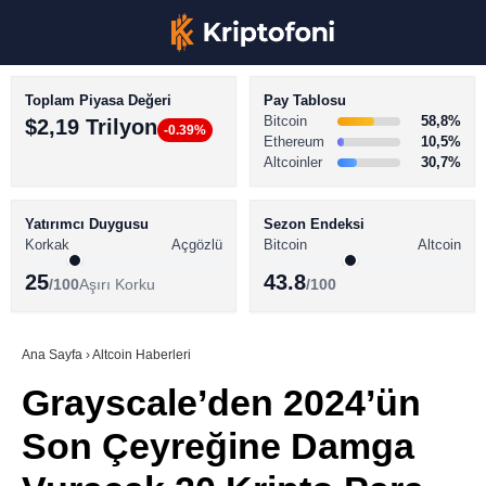
Toplam Piyasa Değeri
Pay Tablosu
Bitcoin
58,8%
$2,19 Trilyon
-0.39%
Ethereum
10,5%
Altcoinler
30,7%
KRİPTO PARA HABERLERİ
Facebook
BİTCOİN HABERLERİ
Yatırımcı Duygusu
Sezon Endeksi
Korkak
Açgözlü
Bitcoin
Altcoin
ALTCOİN HABERLERİ
25
43.8
/100
Aşırı Korku
/100
AKADEMİ
Instagram
SÖZLÜK
Ana Sayfa
›
Altcoin Haberleri
Grayscale’den 2024’ün
Youtube
Son Çeyreğine Damga
TikTok