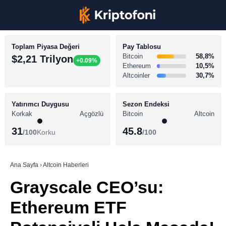
Toplam Piyasa Değeri
Pay Tablosu
Bitcoin
58,8%
$2,21 Trilyon
+0.09%
Ethereum
10,5%
Altcoinler
30,7%
KRİPTO PARA HABERLERİ
Facebook
BİTCOİN HABERLERİ
Yatırımcı Duygusu
Sezon Endeksi
Korkak
Açgözlü
Bitcoin
Altcoin
ALTCOİN HABERLERİ
31
45.8
/100
Korku
/100
AKADEMİ
Instagram
SÖZLÜK
Ana Sayfa
›
Altcoin Haberleri
Grayscale CEO’su:
Youtube
Ethereum ETF
TikTok