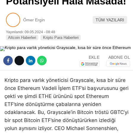
Potansiyeli Hala Masada!
Pinterest
Ömer Ergin
TÜM YAZILARI
LinkedIn
Yayınlandı: 09.05.2024 - 08:48
Altcoin Haberleri
Kripto Para Haberleri
Telegram
EKLE
ABONE OL
Kripto para varlık yöneticisi Grayscale, kısa bir süre
önce Ethereum Vadeli İşlem ETF’si başvurusunu geri
çekti ve şimdi ETHE ürününü spot Ethereum
ETF’sine dönüştürme çabalarına yeniden
odaklanacak. Bu, Grayscale’in Bitcoin tröstü GBTC’yi
bir spot Bitcoin ETF’sine dönüştürürken izlediği
yolun aynısını izliyor. CEO Michael Sonnenshien,