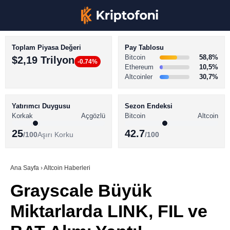
Toplam Piyasa Değeri
Pay Tablosu
Bitcoin
58,8%
$2,19 Trilyon
-0.74%
Ethereum
10,5%
Altcoinler
30,7%
KRİPTO PARA HABERLERİ
Facebook
BİTCOİN HABERLERİ
Yatırımcı Duygusu
Sezon Endeksi
Korkak
Açgözlü
Bitcoin
Altcoin
ALTCOİN HABERLERİ
25
42.7
/100
Aşırı Korku
/100
AKADEMİ
Instagram
SÖZLÜK
Ana Sayfa
›
Altcoin Haberleri
Grayscale Büyük
Youtube
Miktarlarda LINK, FIL ve
TikTok