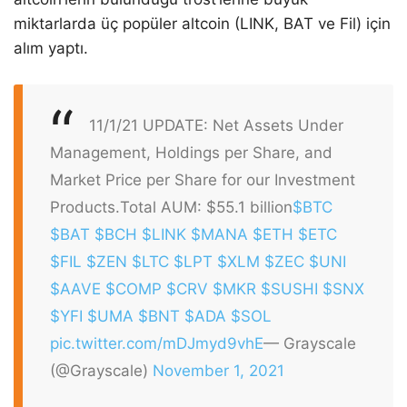
miktarlarda üç popüler altcoin (LINK, BAT ve Fil) için
alım yaptı.
11/1/21 UPDATE: Net Assets Under
Management, Holdings per Share, and
Market Price per Share for our Investment
Products.
Total AUM: $55.1 billion
$BTC
$BAT
$BCH
$LINK
$MANA
$ETH
$ETC
$FIL
$ZEN
$LTC
$LPT
$XLM
$ZEC
$UNI
$AAVE
$COMP
$CRV
$MKR
$SUSHI
$SNX
$YFI
$UMA
$BNT
$ADA
$SOL
pic.twitter.com/mDJmyd9vhE
— Grayscale
(@Grayscale)
November 1, 2021