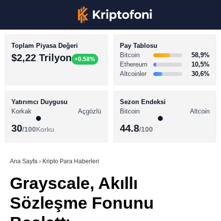
Toplam Piyasa Değeri
Pay Tablosu
Bitcoin
58,9%
$2,22 Trilyon
+0.58%
Ethereum
10,5%
Altcoinler
30,6%
KRİPTO PARA HABERLERİ
Facebook
BİTCOİN HABERLERİ
Yatırımcı Duygusu
Sezon Endeksi
Korkak
Açgözlü
Bitcoin
Altcoin
ALTCOİN HABERLERİ
30
44.8
/100
Korku
/100
AKADEMİ
Instagram
SÖZLÜK
Ana Sayfa
›
Kripto Para Haberleri
Grayscale, Akıllı
Youtube
Sözleşme Fonunu
TikTok