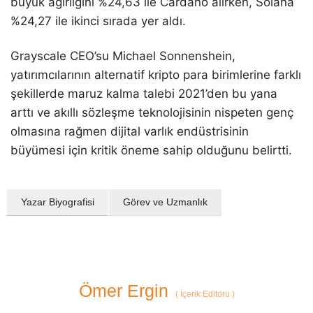
büyük ağırlığını %24,63 ile Cardano alırken, Solana
%24,27 ile ikinci sırada yer aldı.
Grayscale CEO’su Michael Sonnenshein,
yatırımcılarının alternatif kripto para birimlerine farklı
şekillerde maruz kalma talebi 2021’den bu yana
arttı ve akıllı sözleşme teknolojisinin nispeten genç
olmasına rağmen dijital varlık endüstrisinin
büyümesi için kritik öneme sahip olduğunu belirtti.
Yazar Biyografisi
Görev ve Uzmanlık
Ömer Ergin
(
İçerik Editörü
)