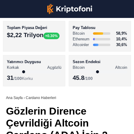
Toplam Piyasa Değeri
Pay Tablosu
Bitcoin
58,9%
$2,22 Trilyon
+0.30%
Ethereum
10,4%
Altcoinler
30,6%
KRİPTO PARA HABERLERİ
Facebook
BİTCOİN HABERLERİ
Yatırımcı Duygusu
Sezon Endeksi
Korkak
Açgözlü
Bitcoin
Altcoin
ALTCOİN HABERLERİ
31
45.8
/100
Korku
/100
AKADEMİ
Instagram
SÖZLÜK
Ana Sayfa
›
Cardano Haberleri
Gözlerin Dirence
Youtube
Çevrildiği Altcoin
TikTok