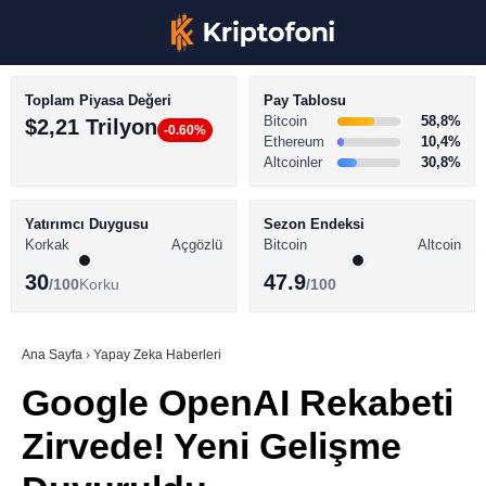
Toplam Piyasa Değeri
Pay Tablosu
Bitcoin
58,8%
$2,21 Trilyon
-0.60%
Ethereum
10,4%
Altcoinler
30,8%
KRİPTO PARA HABERLERİ
Facebook
BİTCOİN HABERLERİ
Yatırımcı Duygusu
Sezon Endeksi
Korkak
Açgözlü
Bitcoin
Altcoin
ALTCOİN HABERLERİ
30
47.9
/100
Korku
/100
AKADEMİ
Instagram
SÖZLÜK
Ana Sayfa
›
Yapay Zeka Haberleri
Google OpenAI Rekabeti
Youtube
Zirvede! Yeni Gelişme
TikTok